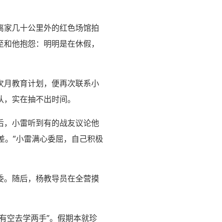
离家几十公里外的红色场馆拍
至和他抱怨：明明是在休假，
次月教育计划，便再次联系小
队，实在抽不出时间。
后，小雷听到有的战友议论他
差。”小雷满心委屈，自己积极
委。随后，杨教导员在全营摸
有空去学两手”。假期本就珍