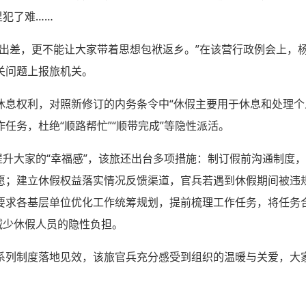
里犯了难……
成出差，更不能让大家带着思想包袱返乡。”在该营行政例会上，
关问题上报旅机关。
休息权利，对照新修订的内务条令中“休假主要用于休息和处理个
任务，杜绝“顺路帮忙”“顺带完成”等隐性派活。
提升大家的“幸福感”，该旅还出台多项措施：制订假前沟通制度
愿；建立休假权益落实情况反馈渠道，官兵若遇到休假期间被违
要求各基层单位优化工作统筹规划，提前梳理工作任务，将任务
减少休假人员的隐性负担。
系列制度落地见效，该旅官兵充分感受到组织的温暖与关爱，大