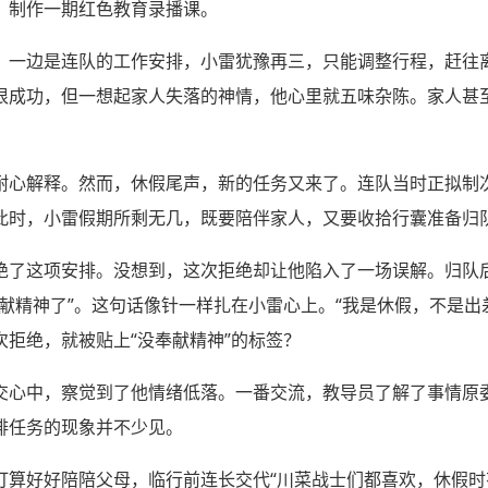
，制作一期红色教育录播课。
，一边是连队的工作安排，小雷犹豫再三，只能调整行程，赶往
很成功，但一想起家人失落的神情，他心里就五味杂陈。家人甚
耐心解释。然而，休假尾声，新的任务又来了。连队当时正拟制
此时，小雷假期所剩无几，既要陪伴家人，又要收拾行囊准备归
绝了这项安排。没想到，这次拒绝却让他陷入了一场误解。归队
献精神了”。这句话像针一样扎在小雷心上。“我是休假，不是出
拒绝，就被贴上“没奉献精神”的标签？
交心中，察觉到了他情绪低落。一番交流，教导员了解了事情原
排任务的现象并不少见。
打算好好陪陪父母，临行前连长交代“川菜战士们都喜欢，休假时