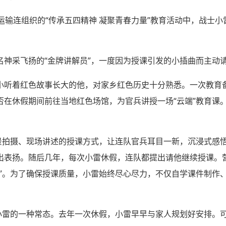
运输连组织的“传承五四精神 凝聚青春力量”教育活动中，战士小
。
神采飞扬的“金牌讲解员”，一度因为授课引发的小插曲而主动请
小听着红色故事长大的他，对家乡红色历史十分熟悉。一次教育
在休假期间前往当地红色场馆，为官兵讲授一场“云端”教育课
实景拍摄、现场讲述的授课方式，让连队官兵耳目一新，沉浸式感
出表扬。随后几年，每次小雷休假，连队都提出请他继续授课。
员”。为了确保授课质量，小雷始终尽心尽力，不仅自学课件制作
了小雷的一种常态。去年一次休假，小雷早早与家人规划好安排。