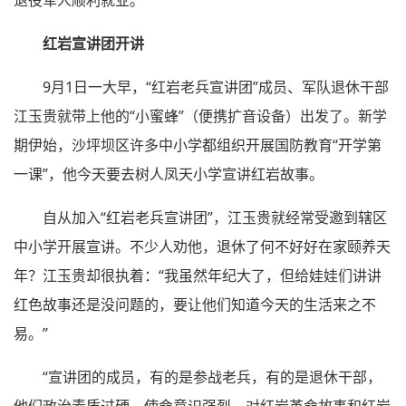
红岩宣讲团开讲
9月1日一大早，“红岩老兵宣讲团”成员、军队退休干部
江玉贵就带上他的“小蜜蜂”（便携扩音设备）出发了。新学
期伊始，沙坪坝区许多中小学都组织开展国防教育“开学第
一课”，他今天要去树人凤天小学宣讲红岩故事。
自从加入“红岩老兵宣讲团”，江玉贵就经常受邀到辖区
中小学开展宣讲。不少人劝他，退休了何不好好在家颐养天
年？江玉贵却很执着：“我虽然年纪大了，但给娃娃们讲讲
红色故事还是没问题的，要让他们知道今天的生活来之不
易。”
“宣讲团的成员，有的是参战老兵，有的是退休干部，
他们政治素质过硬、使命意识强烈，对红岩革命故事和红岩