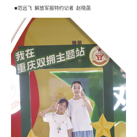
■范远飞 解放军报特约记者 赵晓菡