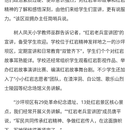
精神的了解和感悟深刻，由他们来给学生们宣讲，更有说服
力。”该区双拥办主任简哨兵说。
树人凤天小学教师巫群告诉记者，“红岩老兵宣讲团”的
宣讲，备受学生欢迎。学校位于红岩精神发祥地之一的沙坪
坝区，定期宣讲和日常教育“双管齐下”，学生们个个对红岩
故事耳熟能详。学校还经常组织学生观看红岩影视作品、举
办红岩故事演讲比赛、编演红岩故事舞台剧。不少学生还加
入了“小小红岩志愿者”团队，在渣滓洞、白公馆、歌乐山烈
士陵园等纪念场馆义务讲解。
“沙坪坝区有29处革命纪念遗址、13处红岩景区核心景
点，我们经常开展义务讲解。”“红岩老兵宣讲团”成员唐平
说，“军民共同传承红岩精神、争做红岩传人，在这面旗帜
下，军地团结得更紧密了。”