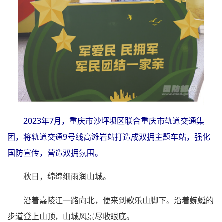
2023年7月，重庆市沙坪坝区联合重庆市轨道交通集
团，将轨道交通9号线高滩岩站打造成双拥主题车站，强化
国防宣传，营造双拥氛围。
秋日，绵绵细雨润山城。
沿着嘉陵江一路向北，便来到歌乐山脚下。沿着蜿蜒的
步道登上山顶，山城风景尽收眼底。