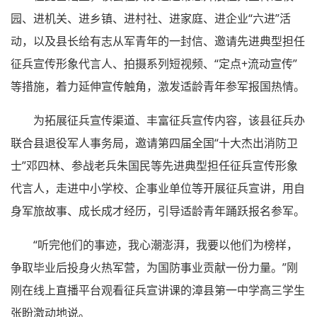
园、进机关、进乡镇、进村社、进家庭、进企业“六进”活
动，以及县长给有志从军青年的一封信、邀请先进典型担任
征兵宣传形象代言人、拍摄系列短视频、“定点+流动宣传”
等措施，着力延伸宣传触角，激发适龄青年参军报国热情。
为拓展征兵宣传渠道、丰富征兵宣传内容，该县征兵办
联合县退役军人事务局，邀请第四届全国“十大杰出消防卫
士”邓四林、参战老兵朱国民等先进典型担任征兵宣传形象
代言人，走进中小学校、企事业单位等开展征兵宣讲，用自
身军旅故事、成长成才经历，引导适龄青年踊跃报名参军。
“听完他们的事迹，我心潮澎湃，我要以他们为榜样，
争取毕业后投身火热军营，为国防事业贡献一份力量。”刚
刚在线上直播平台观看征兵宣讲课的漳县第一中学高三学生
张盼激动地说。