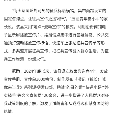
“街头巷尾随处可见的征兵标语横幅，集市商超设立的
固定咨询点，让征兵宣传更接‘地气’。”应征青年雷小军的家
长说。该县采用“定点+流动宣传”的模式，利用沿街商铺电
子显示屏播放宣传片、摆摊设点集中进行答疑解惑、公共交
通顶灯滚动播放宣传标语、快递车上张贴征兵宣传单等形
式，多渠道开展征兵宣传，把征兵宣传融入群众生活，为征
兵工作增添一份烟火气。
据悉，2024年底以来，该县设立政策咨询点4个，发放
宣传手册、宣传单3000余份，制作发布《书记（镇长）喊
你来当兵》系列短视频13部，聘请“的哥的姐”“快递小哥”“外
卖骑手”等义务宣传员120余名，进一步增进了人民群众对征
兵政策制度的了解，激发了适龄青年从戎戍边和献身国防的
热情。