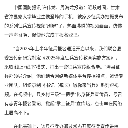
中国国防报讯 许伟龙、周海龙报道：近段时间，甘肃
省漳县籍大学毕业生侯登峰的手机，被家乡征兵办拍摄发布
的系列征兵宣传视频“刷屏”了，热血沸腾的视频画面，仿佛
一声声召唤，促使他完成了报名登记。
“自2025年上半年征兵报名通道开启以来，我们联合县
委宣传部研究制定《2025年度征兵宣传教育实施方案》，
采取‘线上+线下’模式，打出一套征兵宣传组合拳。”漳县征
兵办领导介绍，他们结合网络新媒体平台传播特点，邀请专
业团队，组织录制《书记（镇长）喊你来当兵》系列短视
频。在视频中，县乡村三级“一把手”化身征兵宣传员，号召
有志青年报名登记，掀起“掌上征兵”宣传热，点击率在网络
上居高不下。
在此基础上，该县征兵办通过常态开展征兵宣传进校