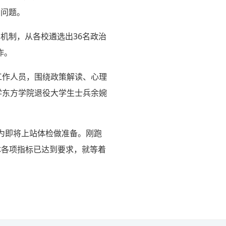
种问题。
机制，从各校遴选出36名政治
作。
工作人员，围绕政策解读、心理
学东方学院退役大学生士兵余婉
为即将上站体检做准备。刚跑
体各项指标已达到要求，就等着