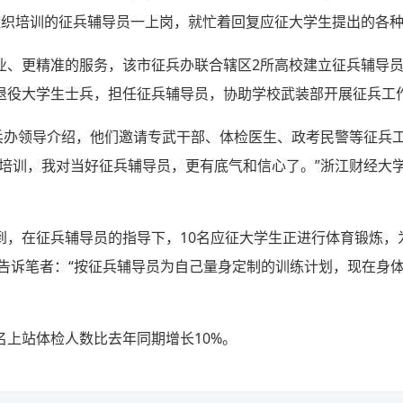
组织培训的征兵辅导员一上岗，就忙着回复应征大学生提出的各
业、更精准的服务，该市征兵办联合辖区2所高校建立征兵辅导员
退役大学生士兵，担任征兵辅导员，协助学校武装部开展征兵工
征兵办领导介绍，他们邀请专武干部、体检医生、政考民警等征兵
统培训，我对当好征兵辅导员，更有底气和信心了。”浙江财经大
到，在征兵辅导员的指导下，10名应征大学生正进行体育锻炼，
地告诉笔者：“按征兵辅导员为自己量身定制的训练计划，现在身
名上站体检人数比去年同期增长10%。