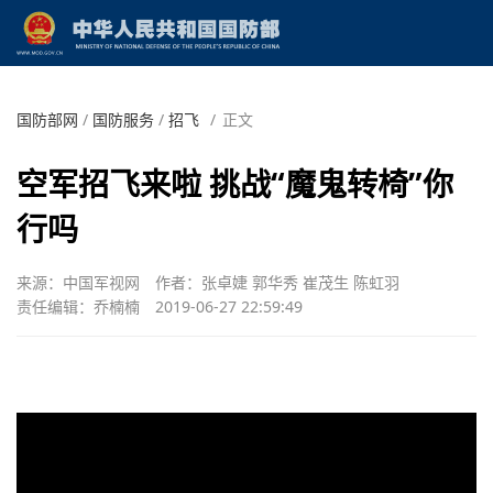
国防部网
/
国防服务
/
招飞
/
正文
空军招飞来啦 挑战“魔鬼转椅”你
行吗
来源：中国军视网
作者：张卓婕 郭华秀 崔茂生 陈虹羽
责任编辑：乔楠楠
2019-06-27 22:59:49