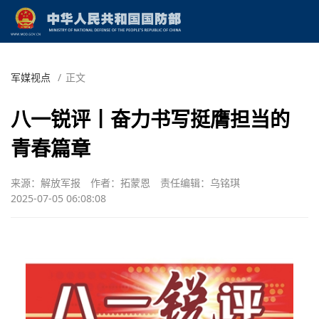
军媒视点
/
正文
八一锐评丨奋力书写挺膺担当的
青春篇章
来源：解放军报
作者：拓蒙恩
责任编辑：乌铭琪
2025-07-05 06:08:08