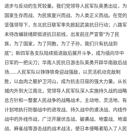
进步与反动的生死较量。我们党领导人民军队英勇出征，为
国家生存而战、为民族复兴而战、为人类正义而战。在党的
坚强领导下，东北抗日联军率先掀起武装抗日行动；八路军
未待改编就绪即挺进抗日前线，出发前庄严宣誓“为了民
族，为了国家，为了同胞，为了子孙，我们只有抗战到
底”；新四军各支队陆续挺进敌后展开斗争，成为插向华中
日军的一把尖刀；华南人民抗日游击队英勇开辟华南敌后战
场……人民军队以铮铮铁骨迎战强敌，以灵活机动克敌制
胜，以血肉之躯护卫河山，成为抗击日寇的强大力量。从长
城内外到大江南北，党领导人民军队深入实施持久战的战略
总方针和一整套人民战争的战略战术，主动地、灵活地、有
计划地执行防御战中的进攻战、持久战中的速决战、内线作
战中的外线作战，广泛开展伏击战、破袭战、地雷战、地道
战、麻雀战等游击战的战术战法，使日本侵略者陷入了人民