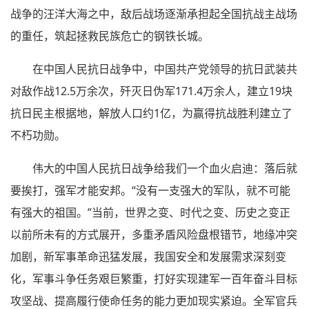
战争的汪洋大海之中，敌后战场逐渐承担起全国抗战主战场
的重任，筑起拯救民族危亡的钢铁长城。
在中国人民抗日战争中，中国共产党领导的抗日武装共
对敌作战12.5万余次，歼灭日伪军171.4万余人，建立19块
抗日民主根据地，解放人口约1亿，为赢得抗战胜利建立了
不朽功勋。
伟大的中国人民抗日战争给我们一个血火启迪：落后就
要挨打，强军才能安邦。“没有一支强大的军队，就不可能
有强大的祖国。”当前，世界之变、时代之变、历史之变正
以前所未有的方式展开，多重矛盾风险盘根错节，地缘冲突
加剧，新军事革命迅猛发展，我国安全和发展需求深刻变
化，军事斗争任务艰巨繁重，打好实现建军一百年奋斗目标
攻坚战、提高履行使命任务的能力更加现实紧迫。全军官兵