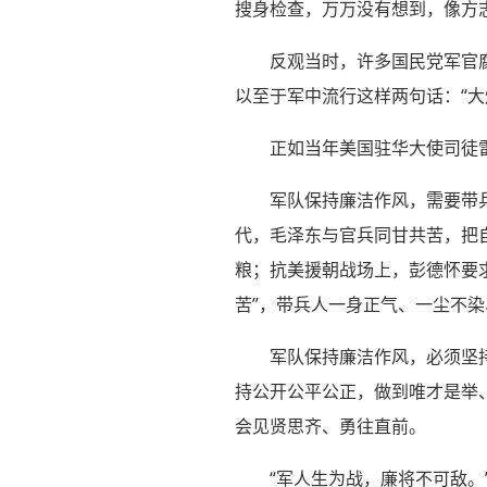
搜身检查，万万没有想到，像方
反观当时，许多国民党军官
以至于军中流行这样两句话：“大
正如当年美国驻华大使司徒
军队保持廉洁作风，需要带
代，毛泽东与官兵同甘共苦，把
粮；抗美援朝战场上，彭德怀要
苦”，带兵人一身正气、一尘不
军队保持廉洁作风，必须坚
持公开公平公正，做到唯才是举
会见贤思齐、勇往直前。
“军人生为战，廉将不可敌