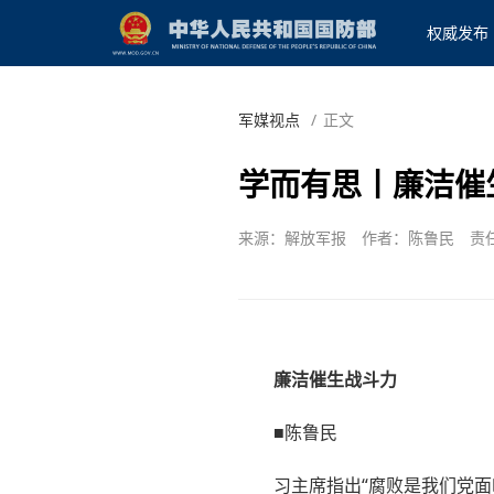
权威发布
军媒视点
/
正文
学而有思丨廉洁催
来源：解放军报
作者：陈鲁民
责
廉洁催生战斗力
■陈鲁民
习主席指出“腐败是我们党面