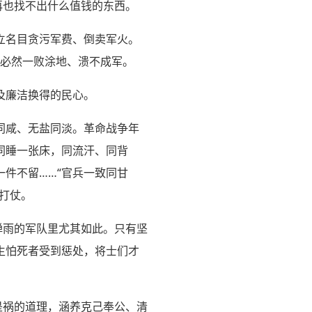
再也找不出什么值钱的东西。
立名目贪污军费、倒卖军火。
，必然一败涂地、溃不成军。
及廉洁换得的民心。
同咸、无盐同淡。革命战争年
同睡一张床，同流汗、同背
件不留……“官兵一致同甘
打仗。
弹雨的军队里尤其如此。只有坚
生怕死者受到惩处，将士们才
是祸的道理，涵养克己奉公、清