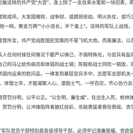
志敏这样的共产党“大官”，身上除了一支自来水笔和一块旧表，
腐败成风，大发国难财、战争财，或掳掠抢劫、明火执仗，或巧
炮一响，黄金万两”“小小连长，半个皇上”。这样的军队上战场
雷登所言，共产党战胜国民党靠的不是飞机大炮，而是廉洁，以
兵人任何时候任何情况下都严以律己、不搞特殊化，与官兵有盐
自己的马让给伤病员和体弱的战士骑；陈毅和战士同吃一锅饭、
求国内运来的慰问品，一律发到基层官兵手中，志愿军总部机关一
染、体恤士卒，才能凝聚人心、激励士气、一呼百应，齐心协力去
持赏罚分明，公平公正。“公生明，廉生威”，在出生入死、枪林
、赏罚分明，让冲锋陷阵者披红挂彩、杀敌勇猛者晋衔晋级、贪
。”军队党员干部特别是各级领导干部，必须牢记清廉是福、贪欲