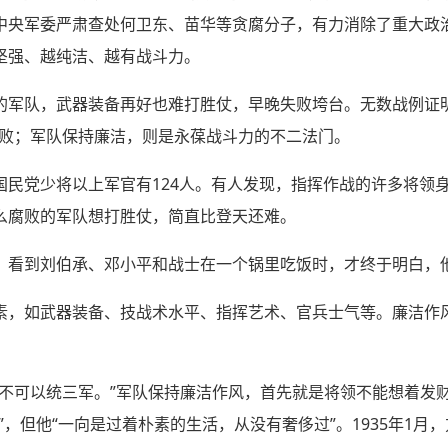
中央军委严肃查处何卫东、苗华等贪腐分子，有力消除了重大政
坚强、越纯洁、越有战斗力。
的军队，武器装备再好也难打胜仗，早晚失败垮台。无数战例证明
战败；军队保持廉洁，则是永葆战斗力的不二法门。
国民党少将以上军官有124人。有人发现，指挥作战的许多将领
么腐败的军队想打胜仗，简直比登天还难。
，看到刘伯承、邓小平和战士在一个锅里吃饭时，才终于明白，
素，如武器装备、技战术水平、指挥艺术、官兵士气等。廉洁作
，不可以统三军。”军队保持廉洁作风，首先就是将领不能想着发
”，但他“一向是过着朴素的生活，从没有奢侈过”。1935年1月