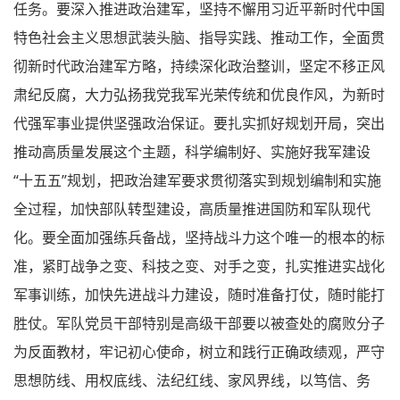
任务。要深入推进政治建军，坚持不懈用习近平新时代中国
特色社会主义思想武装头脑、指导实践、推动工作，全面贯
彻新时代政治建军方略，持续深化政治整训，坚定不移正风
肃纪反腐，大力弘扬我党我军光荣传统和优良作风，为新时
代强军事业提供坚强政治保证。要扎实抓好规划开局，突出
推动高质量发展这个主题，科学编制好、实施好我军建设
“十五五”规划，把政治建军要求贯彻落实到规划编制和实施
全过程，加快部队转型建设，高质量推进国防和军队现代
化。要全面加强练兵备战，坚持战斗力这个唯一的根本的标
准，紧盯战争之变、科技之变、对手之变，扎实推进实战化
军事训练，加快先进战斗力建设，随时准备打仗，随时能打
胜仗。军队党员干部特别是高级干部要以被查处的腐败分子
为反面教材，牢记初心使命，树立和践行正确政绩观，严守
思想防线、用权底线、法纪红线、家风界线，以笃信、务