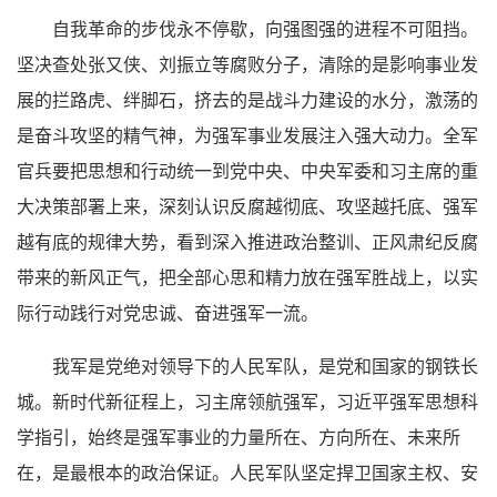
自我革命的步伐永不停歇，向强图强的进程不可阻挡。
坚决查处张又侠、刘振立等腐败分子，清除的是影响事业发
展的拦路虎、绊脚石，挤去的是战斗力建设的水分，激荡的
是奋斗攻坚的精气神，为强军事业发展注入强大动力。全军
官兵要把思想和行动统一到党中央、中央军委和习主席的重
大决策部署上来，深刻认识反腐越彻底、攻坚越托底、强军
越有底的规律大势，看到深入推进政治整训、正风肃纪反腐
带来的新风正气，把全部心思和精力放在强军胜战上，以实
际行动践行对党忠诚、奋进强军一流。
我军是党绝对领导下的人民军队，是党和国家的钢铁长
城。新时代新征程上，习主席领航强军，习近平强军思想科
学指引，始终是强军事业的力量所在、方向所在、未来所
在，是最根本的政治保证。人民军队坚定捍卫国家主权、安