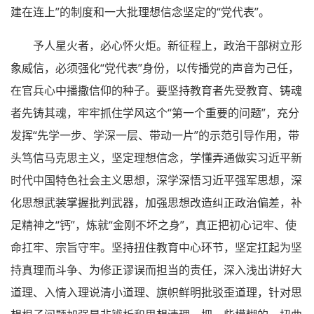
建在连上”的制度和一大批理想信念坚定的“党代表”。
予人星火者，必心怀火炬。新征程上，政治干部树立形
象威信，必须强化“党代表”身份，以传播党的声音为己任，
在官兵心中播撒信仰的种子。要坚持教育者先受教育、铸魂
者先铸其魂，牢牢抓住学风这个“第一个重要的问题”，充分
发挥“先学一步、学深一层、带动一片”的示范引导作用，带
头笃信马克思主义，坚定理想信念，学懂弄通做实习近平新
时代中国特色社会主义思想，深学深悟习近平强军思想，深
化思想武装掌握批判武器，加强思想改造纠正政治偏差，补
足精神之“钙”，炼就“金刚不坏之身”，真正把初心记牢、使
命扛牢、宗旨守牢。坚持扭住教育中心环节，坚定扛起为坚
持真理而斗争、为修正谬误而担当的责任，深入浅出讲好大
道理、入情入理说清小道理、旗帜鲜明批驳歪道理，针对思