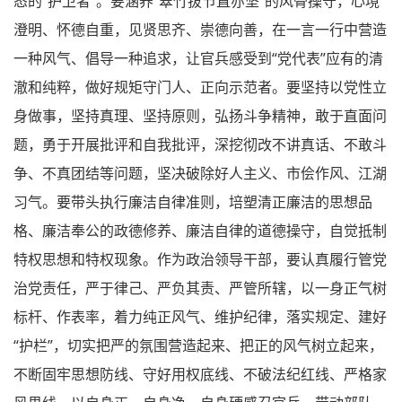
态的“护卫者”。要涵养“翠竹拔节直亦坚”的风骨操守，心境
澄明、怀德自重，见贤思齐、崇德向善，在一言一行中营造
一种风气、倡导一种追求，让官兵感受到“党代表”应有的清
澈和纯粹，做好规矩守门人、正向示范者。要坚持以党性立
身做事，坚持真理、坚持原则，弘扬斗争精神，敢于直面问
题，勇于开展批评和自我批评，深挖彻改不讲真话、不敢斗
争、不真团结等问题，坚决破除好人主义、市侩作风、江湖
习气。要带头执行廉洁自律准则，培塑清正廉洁的思想品
格、廉洁奉公的政德修养、廉洁自律的道德操守，自觉抵制
特权思想和特权现象。作为政治领导干部，要认真履行管党
治党责任，严于律己、严负其责、严管所辖，以一身正气树
标杆、作表率，着力纯正风气、维护纪律，落实规定、建好
“护栏”，切实把严的氛围营造起来、把正的风气树立起来，
不断固牢思想防线、守好用权底线、不破法纪红线、严格家