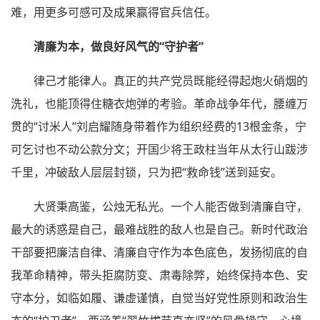
难，用更多可感可及成果赢得官兵信任。
清廉为本，做良好风气的“守护者”
律己才能律人。真正的共产党员既能经得起炮火硝烟的
洗礼，也能顶得住糖衣炮弹的考验。革命战争年代，腰缠万
贯的“讨米人”刘启耀随身带着作为组织经费的13根金条，宁
可乞讨也不动公款分文；开国少将王政柱当年从太行山跋涉
千里，冲破敌人层层封锁，只为把“救命钱”送到延安。
大贤秉高鉴，公烛无私光。一个人能否做到清廉自守，
最大的诱惑是自己，最难战胜的敌人也是自己。新时代政治
干部要把廉洁自律、清廉自守作为本色底色，发扬彻底的自
我革命精神，带头拒腐防变、肃毒除弊，始终保持本色、安
守本分，如临如履、谦虚谨慎，自觉当好党性原则和政治生