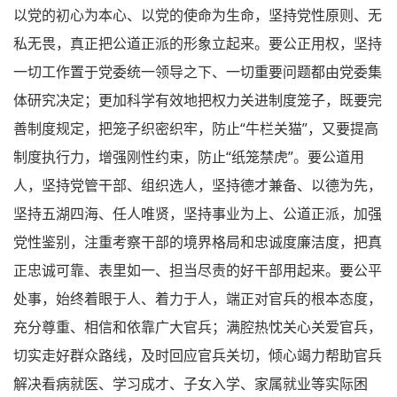
以党的初心为本心、以党的使命为生命，坚持党性原则、无
私无畏，真正把公道正派的形象立起来。要公正用权，坚持
一切工作置于党委统一领导之下、一切重要问题都由党委集
体研究决定；更加科学有效地把权力关进制度笼子，既要完
善制度规定，把笼子织密织牢，防止“牛栏关猫”，又要提高
制度执行力，增强刚性约束，防止“纸笼禁虎”。要公道用
人，坚持党管干部、组织选人，坚持德才兼备、以德为先，
坚持五湖四海、任人唯贤，坚持事业为上、公道正派，加强
党性鉴别，注重考察干部的境界格局和忠诚度廉洁度，把真
正忠诚可靠、表里如一、担当尽责的好干部用起来。要公平
处事，始终着眼于人、着力于人，端正对官兵的根本态度，
充分尊重、相信和依靠广大官兵；满腔热忱关心关爱官兵，
切实走好群众路线，及时回应官兵关切，倾心竭力帮助官兵
解决看病就医、学习成才、子女入学、家属就业等实际困