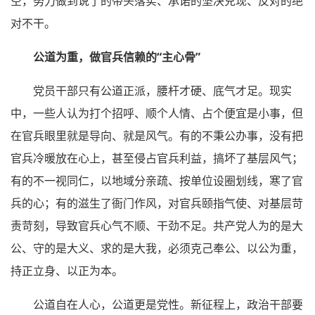
空，努力做到说了的带头落实、承诺的坚决兑现、反对的绝
对不干。
公道为重，做官兵信赖的“主心骨”
党员干部只有公道正派，腰杆才硬、底气才足。现实
中，一些人认为打个招呼、顺个人情、占个便宜是小事，但
在官兵眼里就是导向、就是风气。有的不秉公办事，没有把
官兵冷暖放在心上，甚至侵占官兵利益，搞坏了基层风气；
有的不一视同仁，以地域分亲疏、按单位设圈划线，寒了官
兵的心；有的滋生了衙门作风，对官兵颐指气使、对基层苛
责苛刻，导致官兵心气不顺、干劲不足。共产党人为的是大
公、守的是大义、求的是大我，必须克己奉公、以公为重，
持正立身、以正为本。
公道自在人心，公道更是党性。新征程上，政治干部要