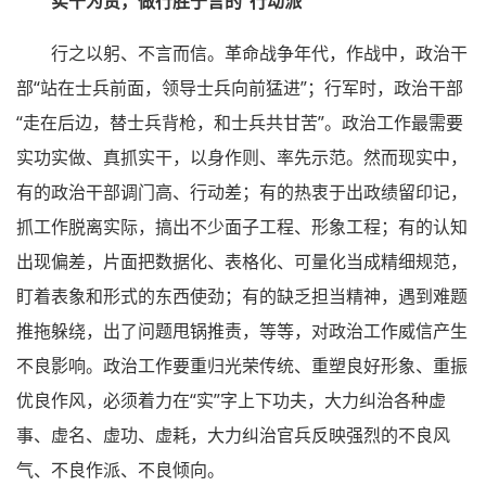
实干为责，做行胜于言的“行动派”
行之以躬、不言而信。革命战争年代，作战中，政治干
部“站在士兵前面，领导士兵向前猛进”；行军时，政治干部
“走在后边，替士兵背枪，和士兵共甘苦”。政治工作最需要
实功实做、真抓实干，以身作则、率先示范。然而现实中，
有的政治干部调门高、行动差；有的热衷于出政绩留印记，
抓工作脱离实际，搞出不少面子工程、形象工程；有的认知
出现偏差，片面把数据化、表格化、可量化当成精细规范，
盯着表象和形式的东西使劲；有的缺乏担当精神，遇到难题
推拖躲绕，出了问题甩锅推责，等等，对政治工作威信产生
不良影响。政治工作要重归光荣传统、重塑良好形象、重振
优良作风，必须着力在“实”字上下功夫，大力纠治各种虚
事、虚名、虚功、虚耗，大力纠治官兵反映强烈的不良风
气、不良作派、不良倾向。