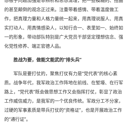
想根子问题加强是非辨析和思想清理，把一些模糊的、扭曲
的甚至颠倒的观念正过来。注重带着感情、带着温度做工
作，把真理力量和人格力量统一起来，用真理说服人、用真
实打动人、用真情感染人，以知行合一、表里如一、始终如
一的形象，带动部队特别是广大党员干部坚定理想信念、强
化党性修养、端正官德人品。
胜战为要，做能文能武的“排头兵”
军队是要打仗的，聚焦打仗有力是“党代表”的核心素
质。战争年代，我军政治工作阵地在前线、在堑壕、在行军
路上，“党代表”既会做思想工作又会指挥打仗，彰显了政治
工作威信威力，是我军的一个优良传统。军政分工不分家，
过硬的军事素质是带兵打仗的“资格证”，也是开展政治工作
的“通行证”。