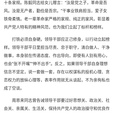
十条家规。陈毅同志给女儿赠言：“汝是党之子，革命是吾
风。汝是无产者，勤俭是吾宗。”干事业铁肩担当，爱子女
铁骨柔情。老一辈革命家严格的家规、纯正的家风，彰显着
共产党人特有的精神风范，也为我们立起了标杆和榜样。
打铁必须自身硬。领导干部应正己修身，以行动立起榜
样。领导干部平日里担当尽责、忠于职守，清白做人、干净
做事，本身就在传递态度、作出导向，即使有人别有用心，
也会“张不开嘴”“伸不出手”。反之，如果领导干部自身理想
信念不坚定，说一套做一套，存在以权谋私的投机心理、贪
恋权力的放纵心理等，表率作用就无从谈起，不为亲徇私也
成了空谈。
周恩来同志曾告诫领导干部要过好思想关、政治关、社
会关、亲属关、生活关，保持共产党人的政治操守和优良作