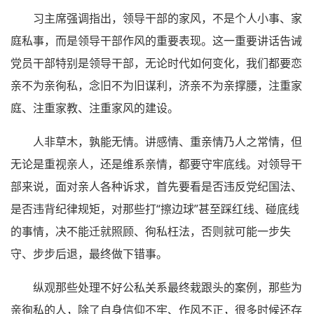
习主席强调指出，领导干部的家风，不是个人小事、家
庭私事，而是领导干部作风的重要表现。这一重要讲话告诫
党员干部特别是领导干部，无论时代如何变化，我们都要恋
亲不为亲徇私，念旧不为旧谋利，济亲不为亲撑腰，注重家
庭、注重家教、注重家风的建设。
人非草木，孰能无情。讲感情、重亲情乃人之常情，但
无论是重视亲人，还是维系亲情，都要守牢底线。对领导干
部来说，面对亲人各种诉求，首先要看是否违反党纪国法、
是否违背纪律规矩，对那些打“擦边球”甚至踩红线、碰底线
的事情，决不能迁就照顾、徇私枉法，否则就可能一步失
守、步步后退，最终做下错事。
纵观那些处理不好公私关系最终栽跟头的案例，那些为
亲徇私的人，除了自身信仰不牢、作风不正，很多时候还存