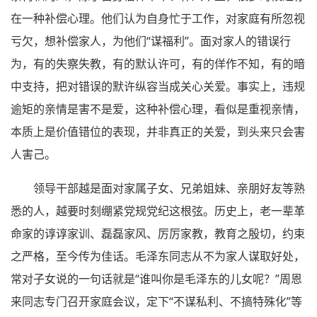
在一种补偿心理。他们认为自身忙于工作，对家庭有所忽视
亏欠，想补偿家人，为他们“谋福利”。面对家人的错误行
为，有的失察失教，有的默认许可，有的佯作不知，有的暗
中支持，把对错误的默许纵容当成关心关爱。事实上，违规
逾矩的亲情是害不是爱，这种补偿心理，看似是重视亲情，
本质上是价值错位的表现，并非真正的关爱，到头来只会害
人害己。
领导干部越是面对家属子女、兄弟姐妹、亲朋好友等熟
悉的人，越要时刻绷紧党规党纪这根弦。历史上，老一辈革
命家的谆谆家训、磊磊家风、厉厉家教，教育之殷切，约束
之严格，至今传为佳话。毛泽东同志从不为家人谋取好处，
常对子女说的一句话就是“谁叫你是毛泽东的儿女呢？”周恩
来同志专门召开家庭会议，定下“不谋私利、不搞特殊化”等