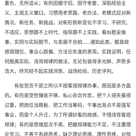
重负、无所适从；有的因循守旧、固守老套，深陷经验主
义、主观主义窠臼，习惯用老思路、老办法、老模式应对新
情况、新任务、新挑战，对新形势新变化不学习、不研究、
不适应，思想跟不上时代、指导跟不上实践，看似稳妥做
事，实则与实际脱节、与发展不合拍……诸如此类，都是政
绩观错位、事业心跑偏、方法论失准的表现。实践证明，任
何脱离实际、违背规律的做法，无论包装得多光鲜、声势多
浩大，终究经不起实践淬炼、战场检验、历史评判。
有些党员干部之所以不按客观规律办事，原因是多方面
的。有的是党性锤炼不够、私心杂念作祟，把个人得失看得
过重，把岗位当跳板、把工作当筹码，干事出发点不是强军
事业，而是个人升迁，为了所谓好看的政绩，不惜违背客观
规律；有的是思维层次不高、把握规律能力不足，不注重理
论学习、不善于系统思考，缺乏理论思维、理性思维，对部