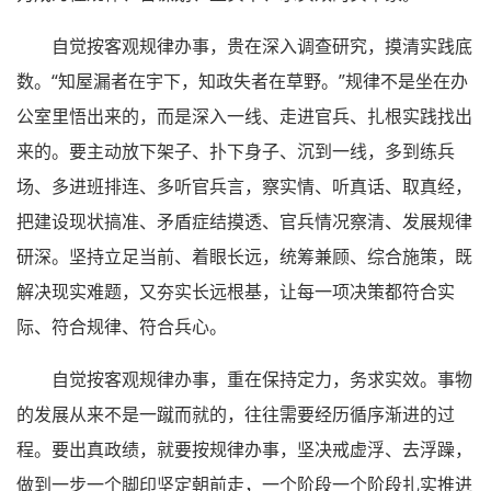
自觉按客观规律办事，贵在深入调查研究，摸清实践底
数。“知屋漏者在宇下，知政失者在草野。”规律不是坐在办
公室里悟出来的，而是深入一线、走进官兵、扎根实践找出
来的。要主动放下架子、扑下身子、沉到一线，多到练兵
场、多进班排连、多听官兵言，察实情、听真话、取真经，
把建设现状搞准、矛盾症结摸透、官兵情况察清、发展规律
研深。坚持立足当前、着眼长远，统筹兼顾、综合施策，既
解决现实难题，又夯实长远根基，让每一项决策都符合实
际、符合规律、符合兵心。
自觉按客观规律办事，重在保持定力，务求实效。事物
的发展从来不是一蹴而就的，往往需要经历循序渐进的过
程。要出真政绩，就要按规律办事，坚决戒虚浮、去浮躁，
做到一步一个脚印坚定朝前走，一个阶段一个阶段扎实推进