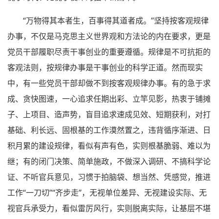
“万物得其本者生，百事得其道者成。”坚持按客观规律
办事，不仅是马克思主义世界观和方法论的内在要求，更是
党员干部履职尽责干事创业的重要遵循。规律是不可抗拒的
客观法则，按规律办事是干事创业的科学正道。然而现实
中，有一些党员干部却做不到按客观规律办事。有的急于求
成、贪快图速，一心追求任期出彩、立竿见影，热衷于铺摊
子、上项目、造声势，盲目追求速成见效、短期获利，对打
基础、利长远、固根基的工作漠然置之，违背循序渐进、日
积月累的建设规律，看似有声有色，实则根基脆弱、难以为
继；有的闭门决策、简单施政，不做深入调研、不搞科学论
证、不听官兵意见，习惯于拍脑袋、想当然、凭感觉，推进
工作“一刀切”“齐步走”，无视单位差异、无视建设实际、无
视官兵承受力，看似雷厉风行，实则脱离实际，让基层不堪