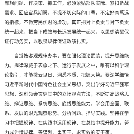
部想问题、作决策、抓工作，必须紧贴部队实际、紧扣备战
需求、回应官兵期盼，不提不切实际的口号，不定好高骛远
的指标，不做劳民伤财的虚功，真正把对上负责与对下负责
统一起来，把当下成效与长远发展统一起来，以思想清醒保
证行动务实，以敬畏规律保证政绩扎实。
自觉按客观规律办事，要在强化理论武装，提升思维能
力。规律深藏于表象之下、运行于发展之中，唯有以科学理
论指引，才能拨云见日、洞悉本质、把握大势。要深学细悟
习近平新时代中国特色社会主义思想，突出学好习近平强军
思想，深刻领会贯穿其中的立场观点方法，不断提高战略思
维、辩证思维、系统思维、底线思维能力，学会用全面、联
系、发展的眼光观察形势、分析问题、指导实践。坚持在学
习中把握规律、在实践中运用规律、在总结中提升能力，努
力成为懂规律、善谋划、重实干、求实效的实干家。