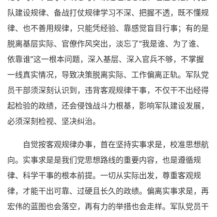
队建设规律、备战打仗规律学习不深、把握不透，既不懂规
律、也不善用规律，只能凭经验、靠感觉盲目行事；有的是
脱离基层实际、官僚作风突出，淡忘了“我是谁、为了谁、
依靠谁”这一根本问题，深入基层、深入官兵不够，不掌握
一线真实情况，导致决策脱离实际、工作偏离正轨。军队党
员干部须深刻认识到，违背客观规律干事，不仅干不出经得
起检验的政绩，还会侵蚀战斗力根基，影响军队建设发展，
必须深刻检视、坚决纠治。
自觉按客观规律办事，首在坚持实事求是，校准思想航
向。实事求是是我们党思想路线的重要内容，也是遵循规
律、科学干事的根本前提。一切从实际出发，尊重客观规
律，才能干出可靠、过硬且长久的政绩。偏离实事求是，再
宏伟的蓝图也会落空，再有力的举措也会走样。军队党员干