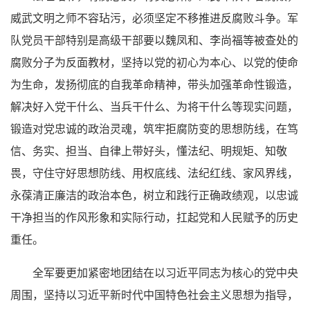
威武文明之师不容玷污，必须坚定不移推进反腐败斗争。军
队党员干部特别是高级干部要以魏凤和、李尚福等被查处的
腐败分子为反面教材，坚持以党的初心为本心、以党的使命
为生命，发扬彻底的自我革命精神，带头加强革命性锻造，
解决好入党干什么、当兵干什么、为将干什么等现实问题，
锻造对党忠诚的政治灵魂，筑牢拒腐防变的思想防线，在笃
信、务实、担当、自律上带好头，懂法纪、明规矩、知敬
畏，守住守好思想防线、用权底线、法纪红线、家风界线，
永葆清正廉洁的政治本色，树立和践行正确政绩观，以忠诚
干净担当的作风形象和实际行动，扛起党和人民赋予的历史
重任。
全军要更加紧密地团结在以习近平同志为核心的党中央
周围，坚持以习近平新时代中国特色社会主义思想为指导，