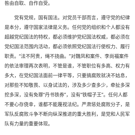
咎由自取、自作自受。
党有党规，国有国法。对党员干部而言，遵守党的纪律
是本分，遵守国家法律是义务。任何党的组织和个人都没有
超越党纪国法的特权，都必须维护党纪国法权威，都必须在
党纪国法范围内活动，都必须依照党纪国法行使权力、履行
职责。“法不阿贵，绳不挠曲。”对魏凤和案件、李尚福案件
的依法审理再次表明，不管是谁，不管职位有多高、权力有
多大，在党纪国法面前一律平等，只要搞腐败就决不姑息，
对那些不知敬畏、以身试法的，涉及多少查多少，牵扯多深
挖多深，没有免罪“丹书铁券”，没有“铁帽子王”。任何人都
不要心存侥幸，谁都不能蔑视法纪。严肃惩处腐败分子，是
军队反腐败斗争不断向纵深推进的重大胜利，是党和人民军
队有力量的重要体现。