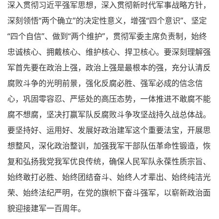
深入贯彻习近平强军思想，深入贯彻新时代军事战略方针，
深刻领悟“两个确立”的决定性意义，增强“四个意识”、坚定
“四个自信”、做到“两个维护”，贯彻军委主席负责制，始终
忠诚核心、拥戴核心、维护核心、捍卫核心。要深刻理解强
军首先要在政治上强，政治上强是最根本的强，充分认清反
腐败斗争的光明前景，强化反腐必胜、强军必成的信念信
心，巩固零容忍、严惩处的高压态势，一体推进不敢腐不能
腐不想腐，坚决打赢军队反腐败斗争攻坚战持久战总体战。
要坚持好、运用好、发展好政治建军这个重要法宝，开展思
想整风，深化政治整训，加强我军干部队伍革命性锻造，恢
复和弘扬我党我军优良传统，确保人民军队永葆性质宗旨、
始终敢打必胜、始终团结奋斗、始终人才辈出、始终纯洁光
荣、始终法纪严明，在党的旗帜下奋斗强军，以崭新政治面
貌迎接建军一百周年。