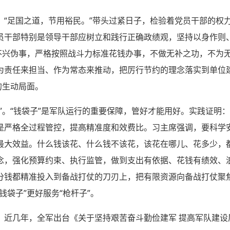
。“足国之道，节用裕民。”带头过紧日子，检验着党员干部的权
员干部特别是领导干部应树立和践行正确政绩观，坚持以身作则
、不兴伪事，严格按照战斗力标准花钱办事，不做无补之功，不为
为责任来担当、作为常态来推动，把厉行节约的理念落实到单位
的生动局面。
”。“钱袋子”是军队运行的重要保障，管好才能用好。实践证明
是严格全过程管控，提高精准度和效费比。习主席强调，要科学
最大效益。什么钱该花、什么钱不该花，该花在哪儿、花多少，
念，强化预算约束、执行监管，做到支出有依据、花钱有绩效、
分钱都精准投入到备战打仗的刀刃上，把有限资源向备战打仗聚
钱袋子”更好服务“枪杆子”。
。近几年，全军出台《关于坚持艰苦奋斗勤俭建军 提高军队建设