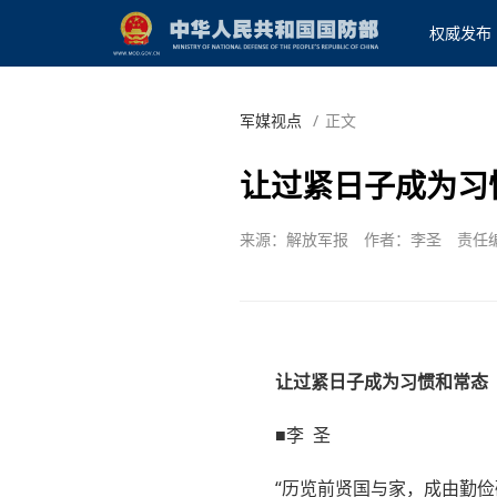
权威发布
军媒视点
/
正文
让过紧日子成为习
来源：解放军报
作者：李圣
责任
让过紧日子成为习惯和常态
■李 圣
“历览前贤国与家，成由勤