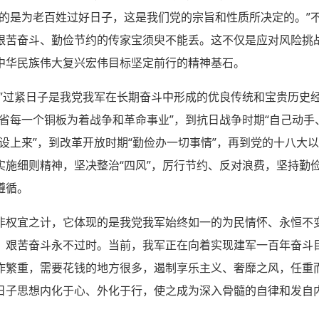
目的是为老百姓过好日子，这是我们党的宗旨和性质所决定的。”
艰苦奋斗、勤俭节约的传家宝须臾不能丢。这不仅是应对风险挑
中华民族伟大复兴宏伟目标坚定前行的精神基石。
。”过紧日子是我党我军在长期奋斗中形成的优良传统和宝贵历史
省每一个铜板为着战争和革命事业”，到抗日战争时期“自己动手
设上来”，到改革开放时期“勤俭办一切事情”，再到党的十八大
实施细则精神，坚决整治“四风”，厉行节约、反对浪费，坚持勤
遵循。
非权宜之计，它体现的是我党我军始终如一的为民情怀、永恒不
，艰苦奋斗永不过时。当前，我军正在向着实现建军一百年奋斗
作繁重，需要花钱的地方很多，遏制享乐主义、奢靡之风，任重
日子思想内化于心、外化于行，使之成为深入骨髓的自律和发自