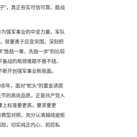
子”，真正夯实可信可靠、能战
作为强军事业的中坚力量，军队
心，就要勇于应变突围，深刻把
“胜敌一筹、先敌一步”的比较
平备战的瓶颈难题不推不绕、
不断开创强军事业新局面。
余年，面对“蛇头”的重金诱惑
失节的高尚品质，正是共产党人
律上标准要更高，要求要更
进典型对照，充分认清越线逾矩
风险，切实纯正内心、扼控私