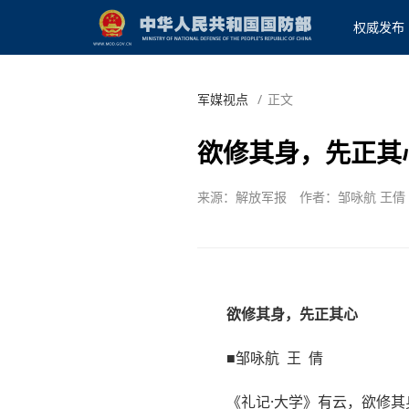
权威发布
军媒视点
/
正文
欲修其身，先正其
来源：解放军报
作者：邹咏航 王倩
欲修其身，先正其心
■邹咏航 王 倩
《礼记·大学》有云，欲修