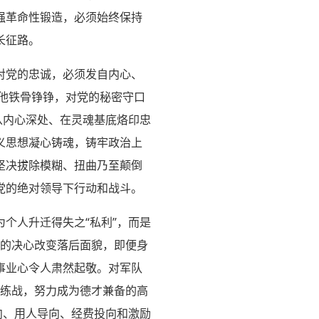
强革命性锻造，必须始终保持
长征路。
对党的忠诚，必须发自内心、
，他铁骨铮铮，对党的秘密守口
从内心深处、在灵魂基底烙印忠
义思想凝心铸魂，铸牢政治上
坚决拔除模糊、扭曲乃至颠倒
党的绝对领导下行动和战斗。
个人升迁得失之“私利”，而是
场”的决心改变落后面貌，即便身
事业心令人肃然起敬。对军队
战练战，努力成为德才兼备的高
向、用人导向、经费投向和激励