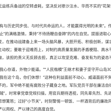
无益练兵备战的空转虚耗，坚决反对掺沙注水、华而不实的“花架
只有与历史同步伐、与时代共命运的人，才能赢得光明的未来”。
止”的满格激情，秉持“不待扬鞭自奋蹄”的内在自觉。提振进取
变，在推动战建备上来一场头脑风暴，大胆开拓、积极创新，谋求
主动权；要敢于迎难而上，对制约高质量发展的矛盾梗阻、高水
做，该担的责义无反顾去担，真正以攻坚克难、奋发有为的姿态
我心存道，外物少能逼。”“人民楷模”王继才和妻子坚守开山岛30
要我在这个岛，你们休想！”这种在利益面前不动心、威逼面前不
子的，军中绝不能有腐败分子藏身之地。军队党员干部在廉洁自
中贼”，时常拿党章党规扫描，用官兵期待透视，同先辈先烈、先
思想篱笆；过好“小节关”，时刻警惕一顿饭、一杯酒背后的廉政
严以用权、严以律己的高度自觉。