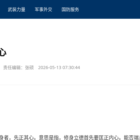
武装力量
军事外交
国防服务
心
责任编辑：张硕
2026-05-13 07:30:44
其身者，先正其心。意思是指，修身立德首先要匡正内心。能否端