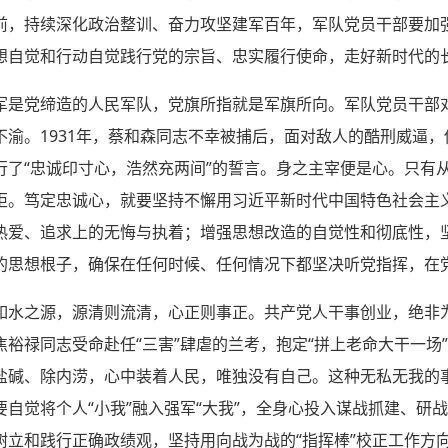
前，持续深化政治整训、奋力攻坚建军百年，军队党员干部要加
想自觉和行动自觉践行党的宗旨、忠实履行使命，走好新时代的
军是党缔造的人民军队，党旗所指就是军旗所向。军队党员干部
不渝。1931年，蔡和森同志不幸被捕后，面对敌人的酷刑威逼
行了“忠诚印寸心，浩然充两间”的誓言。身之主宰便是心。只有
炬。笃定忠诚心，就要坚持不懈用习近平新时代中国特色社会主
热爱、追求上的无悔与执着；增强思想改造的自觉性和彻底性，
的思想根子，确保在任何时候、任何情况下都坚决听党指挥，在
如水之源，源清则流清，心正则事正。共产党人干事创业，绝非为
年，焦裕禄同志受命赴任“三害”肆虐的兰考，抱定“拼上老命大干一
盐碱、除内涝，心中装着人民，唯独没有自己。这种无私无我的
自觉将个人“小我”融入强军“大我”，全身心投入谋战抓建、研
树立和践行正确政绩观，坚持用向战为战的“指挥棒”校正工作方