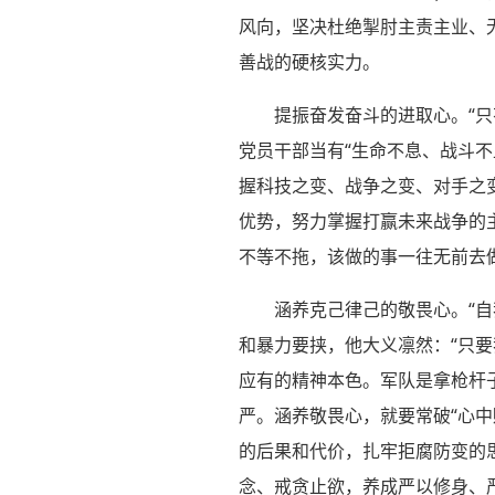
风向，坚决杜绝掣肘主责主业、
善战的硬核实力。
提振奋发奋斗的进取心。“
党员干部当有“生命不息、战斗不
握科技之变、战争之变、对手之
优势，努力掌握打赢未来战争的
不等不拖，该做的事一往无前去
涵养克己律己的敬畏心。“自
和暴力要挟，他大义凛然：“只
应有的精神本色。军队是拿枪杆
严。涵养敬畏心，就要常破“心
的后果和代价，扎牢拒腐防变的
念、戒贪止欲，养成严以修身、