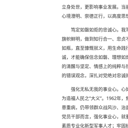
立身处世，更影响事业发展。当
心境澄明、崇德正行，以高度思
笃定如磐如炬的忠诚心。我
旗帜鲜明，做到知行合一、忠贞
如瓶，直至慷慨就义，用生命践
诚，才能确保信念如磐、理想如
的清醒与坚定、情感上的纯粹与
的错误观念，深扎对党绝对忠诚
强化无私无我的事业心。心
为造福人民之“大义”。1962
患重病，仍带领群众战风沙、治
党员干部而言，强化事业心，就要
素质专业化新型军事人才；牢固