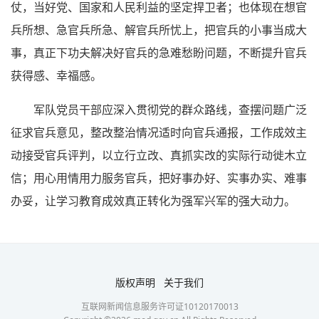
仗，当好党、国家和人民利益的坚定捍卫者；也体现在想官
兵所想、急官兵所急、解官兵所忧上，把官兵的小事当成大
事，真正下功夫解决好官兵的急难愁盼问题，不断提升官兵
获得感、幸福感。
军队党员干部应深入贯彻党的群众路线，查摆问题广泛
征求官兵意见，整改整治情况适时向官兵通报，工作成效主
动接受官兵评判，以立行立改、真抓实改的实际行动徙木立
信；用心用情用力服务官兵，把好事办好、实事办实、难事
办妥，让学习教育成效真正转化为强军兴军的强大动力。
版权声明
关于我们
互联网新闻信息服务许可证10120170013