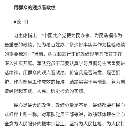
用群众的观点看政绩
■姜 山
习主席指出：“中国共产党把为民办事、为民造福作为
最重要的政绩，把为老百姓办了多少好事实事作为检验政绩
的重要标准。”当前，树立和践行正确政绩观学习教育正在
深入扎实开展。军队党员干部要认真学习贯彻习主席重要讲
话精神，用群众的观点看政绩，将官兵是否满意、是否拥
护，作为衡量工作成效的标准，踏踏实实干事创业，努力创
造经得起实践、人民、历史检验的实绩。
民心是最大的政治。政绩分量足不足，最终都要在民心
这杆秤上称一称。对军队党员干部来说，政绩既体现在全心
全意为人民服务的根本宗旨上，坚持为人民扛枪、为人民打