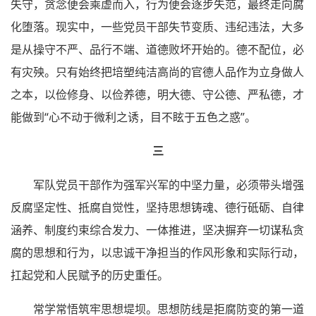
失守，贪念便会乘虚而入，行为便会逐步失范，最终走向腐
化堕落。现实中，一些党员干部失节变质、违纪违法，大多
是从操守不严、品行不端、道德败坏开始的。德不配位，必
有灾殃。只有始终把培塑纯洁高尚的官德人品作为立身做人
之本，以俭修身、以俭养德，明大德、守公德、严私德，才
能做到“心不动于微利之诱，目不眩于五色之惑”。
三
军队党员干部作为强军兴军的中坚力量，必须带头增强
反腐坚定性、抵腐自觉性，坚持思想铸魂、德行砥砺、自律
涵养、制度约束综合发力、一体推进，坚决摒弃一切谋私贪
腐的思想和行为，以忠诚干净担当的作风形象和实际行动，
扛起党和人民赋予的历史重任。
常学常悟筑牢思想堤坝。思想防线是拒腐防变的第一道