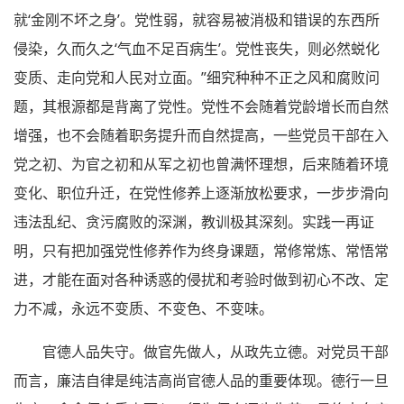
就‘金刚不坏之身’。党性弱，就容易被消极和错误的东西所
侵染，久而久之‘气血不足百病生’。党性丧失，则必然蜕化
变质、走向党和人民对立面。”细究种种不正之风和腐败问
题，其根源都是背离了党性。党性不会随着党龄增长而自然
增强，也不会随着职务提升而自然提高，一些党员干部在入
党之初、为官之初和从军之初也曾满怀理想，后来随着环境
变化、职位升迁，在党性修养上逐渐放松要求，一步步滑向
违法乱纪、贪污腐败的深渊，教训极其深刻。实践一再证
明，只有把加强党性修养作为终身课题，常修常炼、常悟常
进，才能在面对各种诱惑的侵扰和考验时做到初心不改、定
力不减，永远不变质、不变色、不变味。
官德人品失守。做官先做人，从政先立德。对党员干部
而言，廉洁自律是纯洁高尚官德人品的重要体现。德行一旦