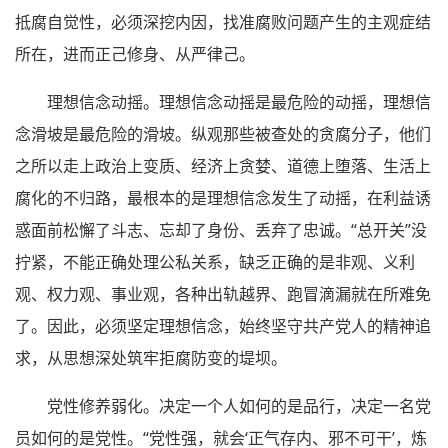
抵腐自觉性，必须深挖内因，找准腐败问题产生的主观症结
所在，进而正己修身、从严律己。
理想信念动摇。理想信念动摇是最危险的动摇，理想信
念滑坡是最危险的滑坡。纵观那些被查处的贪腐分子，他们
之所以走上政治上变质、经济上贪婪、道德上堕落、生活上
腐化的不归路，最根本的是理想信念发生了动摇，在利益诱
惑面前松懈了斗志、忘却了身份、丢弃了忠诚。“总开关”没
拧紧，不能正确处理公私关系，缺乏正确的是非观、义利
观、权力观、事业观，各种出轨越界、跑冒滴漏就在所难免
了。因此，必须坚定理想信念，始终坚守共产党人的精神追
求，从思想深处筑牢拒腐防变的堤坝。
党性修养弱化。决定一个人如何的是品行，决定一名党
员如何的是党性。“党性强，就会‘正气存内、邪不可干’，炼