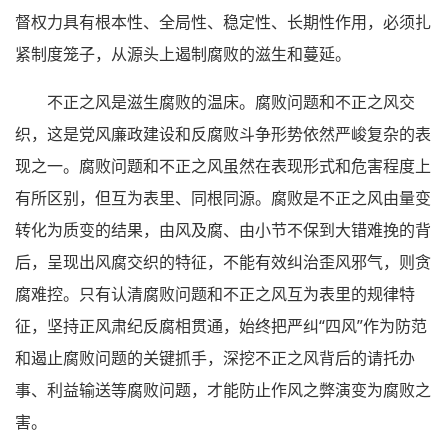
督权力具有根本性、全局性、稳定性、长期性作用，必须扎
紧制度笼子，从源头上遏制腐败的滋生和蔓延。
不正之风是滋生腐败的温床。腐败问题和不正之风交
织，这是党风廉政建设和反腐败斗争形势依然严峻复杂的表
现之一。腐败问题和不正之风虽然在表现形式和危害程度上
有所区别，但互为表里、同根同源。腐败是不正之风由量变
转化为质变的结果，由风及腐、由小节不保到大错难挽的背
后，呈现出风腐交织的特征，不能有效纠治歪风邪气，则贪
腐难控。只有认清腐败问题和不正之风互为表里的规律特
征，坚持正风肃纪反腐相贯通，始终把严纠“四风”作为防范
和遏止腐败问题的关键抓手，深挖不正之风背后的请托办
事、利益输送等腐败问题，才能防止作风之弊演变为腐败之
害。