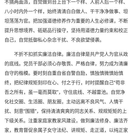
不搞两面派，自觉做到台上台下一个样、人前人后一个样、
八小时内外一个样，始终清清白白做人、干干净净做事、坦
坦荡荡为官。把加强道德修养作为重要的人生必修课，不断
提升思想境界、砥砺品行操守，坚持用道德力量约束和校正
自己，自觉抵御私心杂念干扰、不良欲望侵袭。
不折不扣抓实廉洁自律。廉洁自律是共产党人为官从政
的底线。党员干部必须心存敬畏、严格自律，努力成为清廉
自守的楷模。要时刻自重自省自警自励，慎独慎微慎始慎
终，把纪律规矩刻印在心、付之于行，时时提醒自己“苟非
吾之所有，虽一毫而莫取”，守住底线、不越雷池。自觉净
化社交圈、生活圈、朋友圈，主动远离不良风气、人情干
扰、刻意“围猎”，保持清清爽爽的同志关系、规规矩矩的上
下级关系。注重家庭家教家风建设，做到廉洁修身、廉洁齐
家，教育督促亲属子女守法纪、讲规矩、走正道，以纯正家