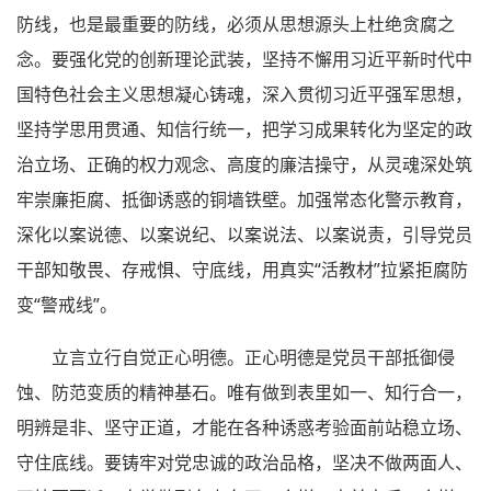
防线，也是最重要的防线，必须从思想源头上杜绝贪腐之
念。要强化党的创新理论武装，坚持不懈用习近平新时代中
国特色社会主义思想凝心铸魂，深入贯彻习近平强军思想，
坚持学思用贯通、知信行统一，把学习成果转化为坚定的政
治立场、正确的权力观念、高度的廉洁操守，从灵魂深处筑
牢崇廉拒腐、抵御诱惑的铜墙铁壁。加强常态化警示教育，
深化以案说德、以案说纪、以案说法、以案说责，引导党员
干部知敬畏、存戒惧、守底线，用真实“活教材”拉紧拒腐防
变“警戒线”。
立言立行自觉正心明德。正心明德是党员干部抵御侵
蚀、防范变质的精神基石。唯有做到表里如一、知行合一，
明辨是非、坚守正道，才能在各种诱惑考验面前站稳立场、
守住底线。要铸牢对党忠诚的政治品格，坚决不做两面人、