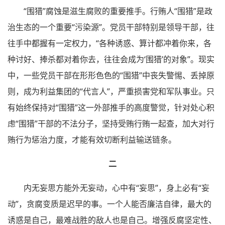
“围猎”腐蚀是滋生腐败的重要推手。行贿人“围猎”是政
治生态的一个重要“污染源”。党员干部特别是领导干部，往
往手中都握有一定权力，“各种诱惑、算计都冲着你来，各
种讨好、捧杀都对着你去，往往会成为‘围猎’的对象”。现实
中，一些党员干部在形形色色的“围猎”中丧失警惕、丢掉原
则，成为利益集团的“代言人”，严重损害党和军队事业。只
有始终保持对“围猎”这一外部推手的高度警觉，针对处心积
虑“围猎”干部的不法分子，坚持受贿行贿一起查，加大对行
贿行为惩治力度，才能有效切断利益输送链条。
二
内无妄思方能外无妄动，心中有“妄思”，身上必有“妄
动”，贪腐变质是迟早的事。一个人能否廉洁自律，最大的
诱惑是自己，最难战胜的敌人也是自己。增强反腐坚定性、