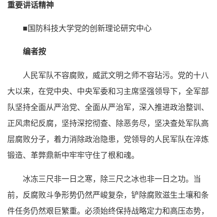
重要讲话精神
■国防科技大学党的创新理论研究中心
编者按
人民军队不容腐败，威武文明之师不容玷污。党的十八
大以来，在党中央、中央军委和习主席坚强领导下，全军部
队坚持全面从严治党、全面从严治军，深入推进政治整训、
正风肃纪反腐，坚持深挖彻查、除恶务尽，坚决查处军队高
层腐败分子，着力消除政治隐患，党领导的人民军队在淬炼
锻造、革弊鼎新中牢牢守住了根和魂。
冰冻三尺非一日之寒，除三尺之冰也非一日之功。当
前，反腐败斗争形势仍然严峻复杂，铲除腐败滋生土壤和条
件任务仍然艰巨繁重。必须始终保持战略定力和高压态势，