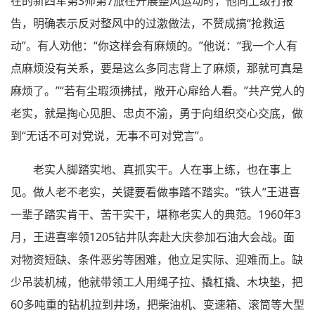
在的新四军第3师第7旅在开展整风运动时，他向上级打报
告，明确表示反对整风中的过激做法，不赞成搞“抢救运
动”。有人劝他：“你这样会有麻烦的。”他说：“我一个人有
点麻烦没有关系，要是这么多同志背上了麻烦，那就可真是
麻烦了。”“若有尘瑕须拂拭，敞开心扉给人看。”共产党人的
老实，就是掏心见胆、忠贞不渝，勇于向组织交心交底，做
到“无话不可对党说，无事不可对党言”。
老实人脚踏实地、真抓实干。人在事上练，也在事上
见。做人老不老实，关键要看做事踏不踏实。“铁人”王进喜
一辈子踏实肯干、苦干实干，堪称老实人的典范。1960年3
月，王进喜率领1205钻井队奔赴大庆参加石油大会战。面
对物资短缺、条件恶劣等困难，他立足实际、迎难而上。缺
少吊装机械，他就带领工人用绳子拉、撬杠撬、木块垫，把
60多吨重的钻机拉到井场，把柴油机、变速箱、滚筒等大型