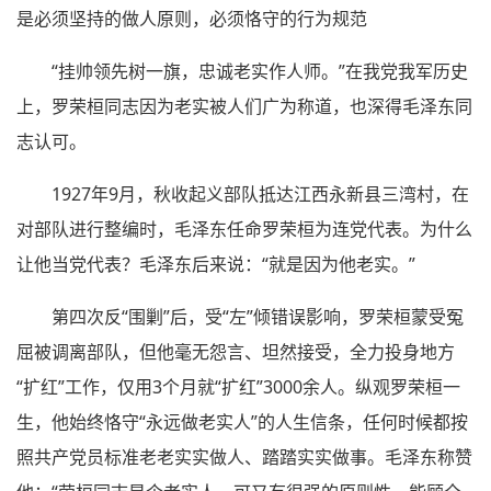
是必须坚持的做人原则，必须恪守的行为规范
“挂帅领先树一旗，忠诚老实作人师。”在我党我军历史
上，罗荣桓同志因为老实被人们广为称道，也深得毛泽东同
志认可。
1927年9月，秋收起义部队抵达江西永新县三湾村，在
对部队进行整编时，毛泽东任命罗荣桓为连党代表。为什么
让他当党代表？毛泽东后来说：“就是因为他老实。”
第四次反“围剿”后，受“左”倾错误影响，罗荣桓蒙受冤
屈被调离部队，但他毫无怨言、坦然接受，全力投身地方
“扩红”工作，仅用3个月就“扩红”3000余人。纵观罗荣桓一
生，他始终恪守“永远做老实人”的人生信条，任何时候都按
照共产党员标准老老实实做人、踏踏实实做事。毛泽东称赞