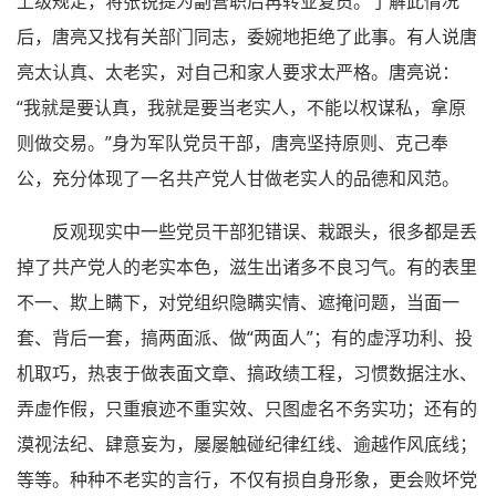
上级规定，将张锐提为副营职后再转业复员。了解此情况
后，唐亮又找有关部门同志，委婉地拒绝了此事。有人说唐
亮太认真、太老实，对自己和家人要求太严格。唐亮说：
“我就是要认真，我就是要当老实人，不能以权谋私，拿原
则做交易。”身为军队党员干部，唐亮坚持原则、克己奉
公，充分体现了一名共产党人甘做老实人的品德和风范。
反观现实中一些党员干部犯错误、栽跟头，很多都是丢
掉了共产党人的老实本色，滋生出诸多不良习气。有的表里
不一、欺上瞒下，对党组织隐瞒实情、遮掩问题，当面一
套、背后一套，搞两面派、做“两面人”；有的虚浮功利、投
机取巧，热衷于做表面文章、搞政绩工程，习惯数据注水、
弄虚作假，只重痕迹不重实效、只图虚名不务实功；还有的
漠视法纪、肆意妄为，屡屡触碰纪律红线、逾越作风底线；
等等。种种不老实的言行，不仅有损自身形象，更会败坏党