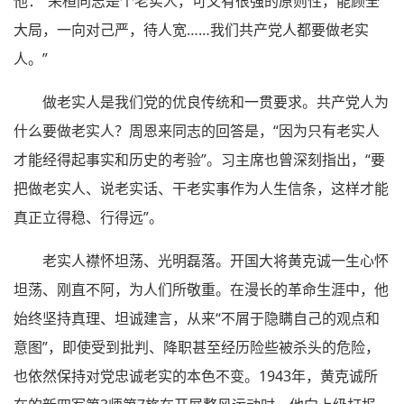
他：“荣桓同志是个老实人，可又有很强的原则性，能顾全
大局，一向对己严，待人宽……我们共产党人都要做老实
人。”
做老实人是我们党的优良传统和一贯要求。共产党人为
什么要做老实人？周恩来同志的回答是，“因为只有老实人
才能经得起事实和历史的考验”。习主席也曾深刻指出，“要
把做老实人、说老实话、干老实事作为人生信条，这样才能
真正立得稳、行得远”。
老实人襟怀坦荡、光明磊落。开国大将黄克诚一生心怀
坦荡、刚直不阿，为人们所敬重。在漫长的革命生涯中，他
始终坚持真理、坦诚建言，从来“不屑于隐瞒自己的观点和
意图”，即使受到批判、降职甚至经历险些被杀头的危险，
也依然保持对党忠诚老实的本色不变。1943年，黄克诚所