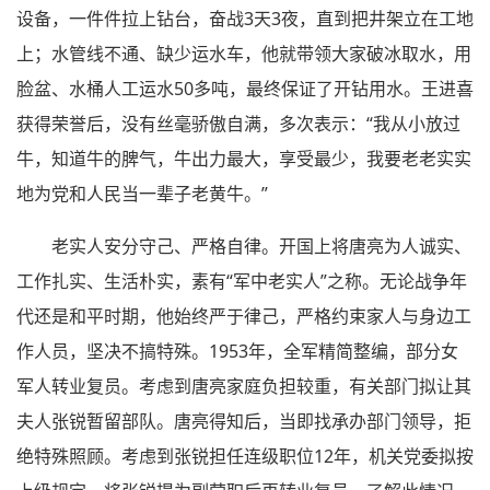
设备，一件件拉上钻台，奋战3天3夜，直到把井架立在工地
上；水管线不通、缺少运水车，他就带领大家破冰取水，用
脸盆、水桶人工运水50多吨，最终保证了开钻用水。王进喜
获得荣誉后，没有丝毫骄傲自满，多次表示：“我从小放过
牛，知道牛的脾气，牛出力最大，享受最少，我要老老实实
地为党和人民当一辈子老黄牛。”
老实人安分守己、严格自律。开国上将唐亮为人诚实、
工作扎实、生活朴实，素有“军中老实人”之称。无论战争年
代还是和平时期，他始终严于律己，严格约束家人与身边工
作人员，坚决不搞特殊。1953年，全军精简整编，部分女
军人转业复员。考虑到唐亮家庭负担较重，有关部门拟让其
夫人张锐暂留部队。唐亮得知后，当即找承办部门领导，拒
绝特殊照顾。考虑到张锐担任连级职位12年，机关党委拟按