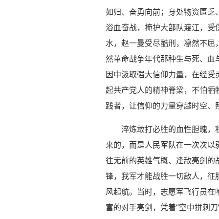
如归、奋勇向前；身处物资匮乏
浴血奋战，掩护大部队渡江，受
水，赵一曼受尽酷刑，凛然不屈
然革命战争年代那种生与死、血
因中汲取强大信仰力量，在经受
起共产党人的精神脊梁，不怕牺
践者，让信仰的力量穿越时空、
淬炼敢打必胜的血性胆魄，
来的，而是人民军队在一次次以
往无前的英雄气概、逢敌亮剑的
锋，我军才能战胜一切敌人，征
风起航。当时，志愿军飞行员在
富的对手亮剑，凭着“空中拼刺