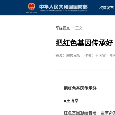
权威发布
军媒视点
/
正文
把红色基因传承好
来源：解放军报
作者：王满棠
责
把红色基因传承好
■王满棠
红色基因凝结着老一辈革命