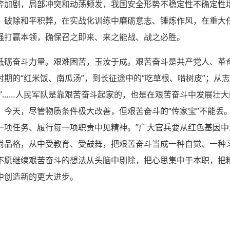
弈加剧，局部冲突和动荡频发，我国安全形势不稳定性不确定性
、破除和平积弊，在实战化训练中磨砺意志、锤炼作风，在重大
强打赢本领，确保召之即来、来之能战、战之必胜。
砥砺奋斗力量。艰难困苦，玉汝于成。艰苦奋斗是共产党人、革
期的“红米饭、南瓜汤”，到长征途中的“吃草根、啃树皮”；从志
寒”……人民军队是靠艰苦奋斗起家的，也是在艰苦奋斗中发展壮
今天，尽管物质条件极大改善，但艰苦奋斗的“传家宝”不能丢
一项任务、履行每一项职责中见精神。”广大官兵要从红色基因
尚品格，从中受教育、受鼓舞，把艰苦奋斗当成一种自觉、一种
不愿继续艰苦奋斗的想法从头脑中剔除，把心思集中于本职，把
中创造新的更大进步。
）