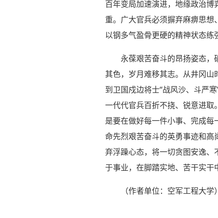
百年变局加速演进，地缘政治博
重。广大官兵必须摒弃麻痹思想
以钢多气盈骨更硬的精神状态练
永葆艰苦奋斗的昂扬姿态，
其色，岁月难移其志。从井冈山时
到卫国戍边将士“战风沙、斗严
一代代官兵百折不挠、锐意进取。
是要在做好每一件小事、完成每
命先烈艰苦奋斗的英勇事迹和高
弃浮躁心态，将一切贪图安逸、
于事业，在脚踏实地、苦干实干
（作者单位：空军工程大学