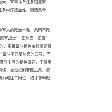
增大，军事斗争任务艰巨繁
任务中淬炼血性、锻造风骨，
命军人的政治本色，风雨不改
愿军战士“一把炒面一把雪”，
大的，艰苦奋斗精神始终激励着
。“奋斗不只是响亮的口号，而
中汲取丰厚的精神滋养，了解革
习惯，自觉抵制奢靡之风、摒
精力倾注于岗位，把才智奉献