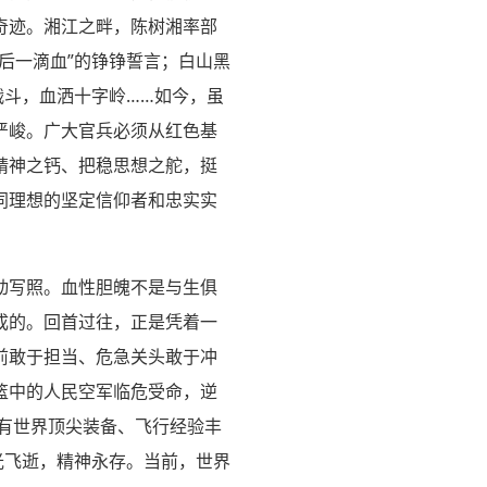
奇迹。湘江之畔，陈树湘率部
后一滴血”的铮铮誓言；白山黑
战斗，血洒十字岭……如今，虽
严峻。广大官兵必须从红色基
精神之钙、把稳思想之舵，挺
同理想的坚定信仰者和忠实实
动写照。血性胆魄不是与生俱
成的。回首过往，正是凭着一
前敢于担当、危急关头敢于冲
篮中的人民空军临危受命，逆
拥有世界顶尖装备、飞行经验丰
光飞逝，精神永存。当前，世界