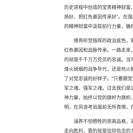
历史进程中创造的宝贵精神财富
扬好、把红色基因传承好”。在
的精神财富中汲取前行力量，确
擦亮听党指挥的政治底色，
红色基因和血脉传承。一路走来
的就是千千万万党员的忠诚。当年
烽火硝烟的战争年代，还是热火
了对党忠诚的好样子。“只要跟党
军之魂、强军之魂。过去我们是
神力量，始终以党的旗帜为旗帜
明，在风浪考验面前无所畏惧，
涵养不怕牺牲的崇高品格，
走向胜利，靠的就是信仰信念的