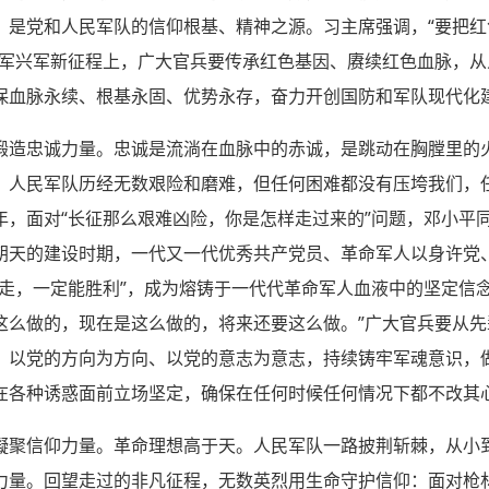
，是党和人民军队的信仰根基、精神之源。习主席强调，“要把
强军兴军新征程上，广大官兵要传承红色基因、赓续红色血脉，
保血脉永续、根基永固、优势永存，奋力开创国防和军队现代化
锻造忠诚力量。忠诚是流淌在血脉中的赤诚，是跳动在胸膛里的
，人民军队历经无数艰险和磨难，但任何困难都没有压垮我们，
，面对“长征那么艰难凶险，你是怎样走过来的”问题，邓小平同
朝天的建设时期，一代又一代优秀共产党员、革命军人以身许党
走，一定能胜利”，成为熔铸于一代代革命军人血液中的坚定信
这么做的，现在是这么做的，将来还要这么做。”广大官兵要从
、以党的方向为方向、以党的意志为意志，持续铸牢军魂意识，
在各种诱惑面前立场坚定，确保在任何时候任何情况下都不改其
凝聚信仰力量。革命理想高于天。人民军队一路披荆斩棘，从小
力量。回望走过的非凡征程，无数英烈用生命守护信仰：面对枪