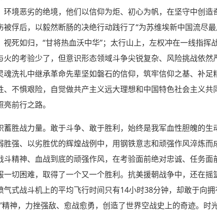
、环境恶劣的绝境，他们以信仰为炬、初心为帆，在坚守中创造
伤被俘后，以毅然断肠的决绝行动践行了“为苏维埃新中国流尽最
，视死如归，“甘将热血沃中华”；太行山上，左权冲在一线指挥
与火的考验少了，但意识形态领域斗争尖锐复杂、风险挑战依然
灵魂洗礼中继承革命先辈坚如磐石的信仰，筑牢信仰之基、补足
牲、不惧艰险，自觉做共产主义远大理想和中国特色社会主义共
照亮前行之路。
积蓄胜战力量。敢于斗争、敢于胜利，始终是我军血性胆魄的生
弱胜强、以劣胜优的辉煌战例中，用钢铁意志和顽强作风淬炼而
战斗精神、血战到底的顽强作风，在考验面前绝对忠诚、任务面
服一切困难，取得了一个又一个胜利。抗美援朝战争中，还在摇
喷气式战斗机上的平均飞行时间只有14小时38分钟，却敢于向
刀”精神，力挫强敌、愈战愈勇，创造了世界空战史上的奇迹。时