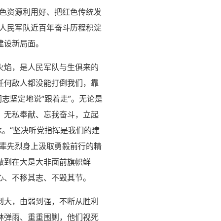
红色资源利用好、把红色传统发
从人民军队近百年奋斗历程积淀
建设新局面。
火焰，是人民军队与生俱来的
任何敌人都没能打倒我们，靠
志坚定地说“跟着走”。无论是
、无私奉献、忘我奋斗，立起
念。“坚决听党指挥是我们的建
先辈先烈身上汲取勇毅前行的精
做到在大是大非面前旗帜鲜
心、不移其志、不毁其节。
到大，由弱到强，不断从胜利
林弹雨、重重围剿，他们视死