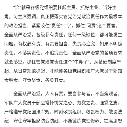
“治”就是各级党组织要扛起主责、抓好主业、当好主
角。习主席强调，真正把落实管党治党政治责任作为最根本
的政治担当，紧紧咬住“责任”二字，抓住“问责”这个要害。
全面从严治党，各级都有责任，任何一级缺位，都可能发生
问题。有权必有责、有责要担当、失责必追究，如果不明确
责任，不落实责任，不追究责任，全面从严治党的各项要求
就会落空。抓住管党治党责任这个“牛鼻子”，从基础制度严
起、从日常规范抓起，才能使各级党组织和广大党员干部知
责明责、守责尽责、各负其责。
全面从严治党，人人有责，要当参与者，不当旁观者。
军队广大党员干部应常怀忧党之心、为党之责、强党之志，
严格遵守党纪国法军规，时刻敬畏组织、敬畏权力、敬畏法
纪，守住守牢拒腐防变防线，不断锤炼党性修养、提高思想