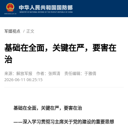
军媒视点
/
正文
基础在全面，关键在严，要害在
治
来源：解放军报
作者：张辉清
责任编辑：于雅倩
2026-06-11 06:25:15
基础在全面，关键在严，要害在治
——深入学习贯彻习主席关于党的建设的重要思想