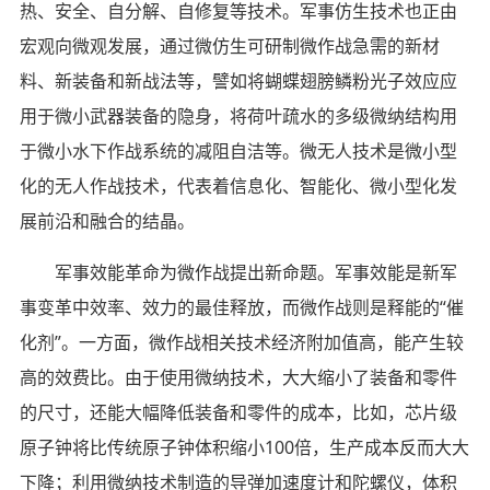
热、安全、自分解、自修复等技术。军事仿生技术也正由
宏观向微观发展，通过微仿生可研制微作战急需的新材
料、新装备和新战法等，譬如将蝴蝶翅膀鳞粉光子效应应
用于微小武器装备的隐身，将荷叶疏水的多级微纳结构用
于微小水下作战系统的减阻自洁等。微无人技术是微小型
化的无人作战技术，代表着信息化、智能化、微小型化发
展前沿和融合的结晶。
军事效能革命为微作战提出新命题。军事效能是新军
事变革中效率、效力的最佳释放，而微作战则是释能的“催
化剂”。一方面，微作战相关技术经济附加值高，能产生较
高的效费比。由于使用微纳技术，大大缩小了装备和零件
的尺寸，还能大幅降低装备和零件的成本，比如，芯片级
原子钟将比传统原子钟体积缩小100倍，生产成本反而大大
下降；利用微纳技术制造的导弹加速度计和陀螺仪，体积