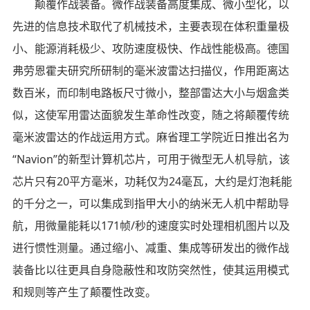
颠覆作战装备。微作战装备高度集成、微小型化，以
先进的信息技术取代了机械技术，主要表现在体积重量极
小、能源消耗极少、攻防速度极快、作战性能极高。德国
弗劳恩霍夫研究所研制的毫米波雷达扫描仪，作用距离达
数百米，而印制电路板尺寸微小，整部雷达大小与烟盒类
似，这使军用雷达面貌发生革命性改变，随之将颠覆传统
毫米波雷达的作战运用方式。麻省理工学院近日推出名为
“Navion”的新型计算机芯片，可用于微型无人机导航，该
芯片只有20平方毫米，功耗仅为24毫瓦，大约是灯泡耗能
的千分之一，可以集成到指甲大小的纳米无人机中帮助导
航，用微量能耗以171帧/秒的速度实时处理相机图片以及
进行惯性测量。通过缩小、减重、集成等研发出的微作战
装备比以往更具自身隐蔽性和攻防突然性，使其运用模式
和规则等产生了颠覆性改变。