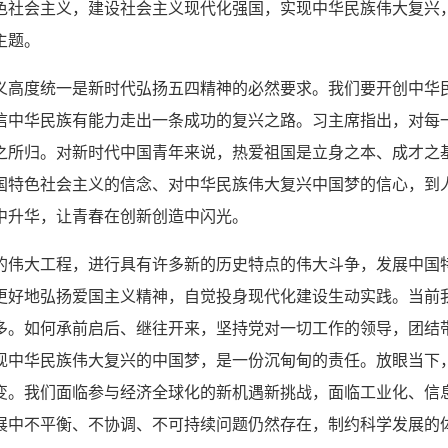
色社会主义，建设社会主义现代化强国，实现中华民族伟大复兴
主题。
义高度统一是新时代弘扬五四精神的必然要求。我们要开创中华
信中华民族有能力走出一条成功的复兴之路。习主席指出，对每
之所归。对新时代中国青年来说，热爱祖国是立身之本、成才之
国特色社会主义的信念、对中华民族伟大复兴中国梦的信心，到
中升华，让青春在创新创造中闪光。
的伟大工程，进行具有许多新的历史特点的伟大斗争，发展中国
更好地弘扬爱国主义精神，自觉投身现代化建设生动实践。当前
多。如何承前启后、继往开来，坚持党对一切工作的领导，团结
现中华民族伟大复兴的中国梦，是一份沉甸甸的责任。放眼当下
变。我们面临参与经济全球化的新机遇新挑战，面临工业化、信
展中不平衡、不协调、不可持续问题仍然存在，制约科学发展的