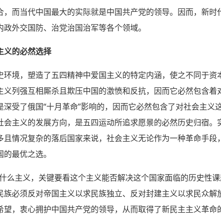
合，而当代中国最大的实际就是中国共产党的领导。因而，新时
内政外交国防、治党治国治军等各个领域。
主义的必然选择
史环境，塑造了五四精神中爱国主义的特定内涵，使之不同于资
主义列强互相厮杀且欺压中国的激愤和反抗，因而它必然包含着
是深受了俄国“十月革命”影响的，因而它必然包含了对社会主义
社会主义的发展方向，是五四运动所追求愿景的必然历史归宿。
多且情况复杂的落后国家来说，社会主义无论作为一种革命手段
国的最优之选。
行什么主义，关键要看这个主义能否解决这个国家面临的历史性课
民族必须反对帝国主义以求民族独立、反对封建主义以求民众解
希望，衷心拥护中国共产党的领导，从而取得了新民主主义革命