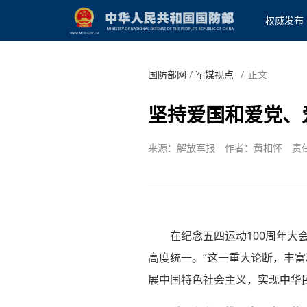
权威发布
国防部网
/
军媒视点
/
正文
坚持爱国和爱党、
来源：解放军报
作者：黄相怀
责
在纪念五四运动100周年大
高度统一。”这一重大论断，丰
展中国特色社会主义，实现中华