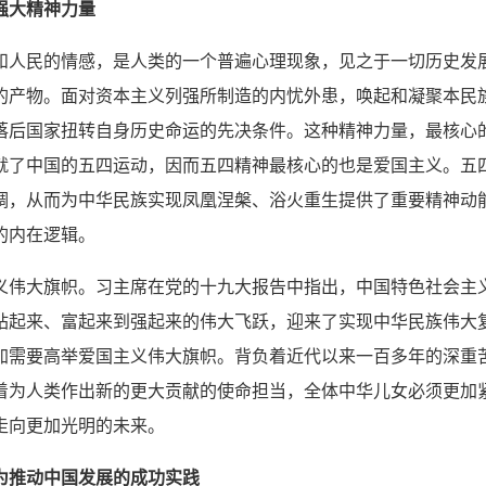
强大精神力量
和人民的情感，是人类的一个普遍心理现象，见之于一切历史发
的产物。面对资本主义列强所制造的内忧外患，唤起和凝聚本民
落后国家扭转自身历史命运的先决条件。这种精神力量，最核心的
就了中国的五四运动，因而五四精神最核心的也是爱国主义。五
调，从而为中华民族实现凤凰涅槃、浴火重生提供了重要精神动
的内在逻辑。
义伟大旗帜。习主席在党的十九大报告中指出，中国特色社会主
站起来、富起来到强起来的伟大飞跃，迎来了实现中华民族伟大
加需要高举爱国主义伟大旗帜。背负着近代以来一百多年的深重
着为人类作出新的更大贡献的使命担当，全体中华儿女必须更加
走向更加光明的未来。
为推动中国发展的成功实践