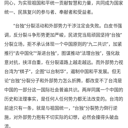
同心，为实现祖国和平统一贡献智慧和力量，共同成为国家
统一、民族复兴的参与者、奉献者和受益者。
“台独”分裂活动和外部势力干涉注定会失败。白皮书强
调，反分裂斗争形势更加严峻，民进党当局顽固坚持“台独”
分裂立场，拒不承认体现一个中国原则的“九二共识”，加紧
推行“去中国化”“渐进台独”，图谋推动“法理台独”，强化敌
意对抗，挟洋自重，在分裂道路上越走越远。而外部势力视
台湾为“棋子”，企图“以台制华”，遏制中国和平发展。但无
论“台独”分裂分子和外部势力怎么折腾，都改变不了台湾是
中国的一部分这一国际社会普遍共识。两岸同属一个中国的
历史和法理事实，是任何人任何势力都无法改变的。台湾的
前途只有一条，就是与祖国统一，“台独”分裂势力倒行逆
施，对外部势力抱有不切实际的幻想，必然会撞得头破血
流。