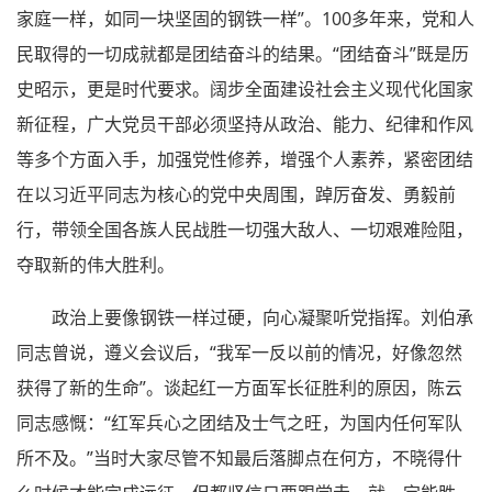
家庭一样，如同一块坚固的钢铁一样”。100多年来，党和人
民取得的一切成就都是团结奋斗的结果。“团结奋斗”既是历
史昭示，更是时代要求。阔步全面建设社会主义现代化国家
新征程，广大党员干部必须坚持从政治、能力、纪律和作风
等多个方面入手，加强党性修养，增强个人素养，紧密团结
在以习近平同志为核心的党中央周围，踔厉奋发、勇毅前
行，带领全国各族人民战胜一切强大敌人、一切艰难险阻，
夺取新的伟大胜利。
政治上要像钢铁一样过硬，向心凝聚听党指挥。刘伯承
同志曾说，遵义会议后，“我军一反以前的情况，好像忽然
获得了新的生命”。谈起红一方面军长征胜利的原因，陈云
同志感慨：“红军兵心之团结及士气之旺，为国内任何军队
所不及。”当时大家尽管不知最后落脚点在何方，不晓得什