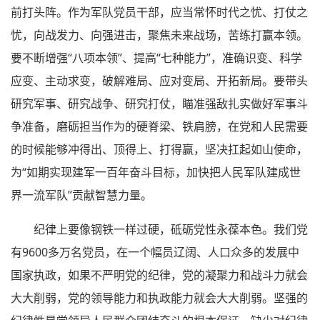
前打头阵。作为军队党员干部，应当常怀时代之忧、打仗之
忧，向战发力、向强进击，聚焦未来战场，苦练打赢本领。
要不断增强“八项本领”、提高“七种能力”，准确识变、科学
应变、主动求变，破解难局、应对变局、开拓新局。要带头
研究军事、研究战争、研究打仗，瞄准强敌扎实做好军事斗
争准备，磨砺担当作为的硬脊梁、铁肩膀，在党和人民需要
的时候能够冲得出、顶得上、打得赢，坚决扛起如山使命，
为“如期实现建军一百年奋斗目标，加快把人民军队建成世
界一流军队”贡献智慧力量。
纪律上要像钢铁一样过硬，砥砺党性永葆本色。我们党
有9600多万名党员，在一个幅员辽阔、人口众多的发展中
国家执政，如果不严明党的纪律，党的凝聚力和战斗力就会
大大削弱，党的领导能力和执政能力就会大大削弱。坚强的