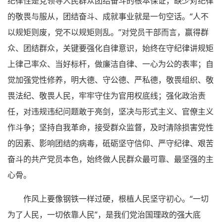
纪律性是党领导人民群众团结奋斗的根本保证，缺少对纪律
的敬畏与服从，团结奋斗、成就事业就是一句空话。“人不
以规矩则废，党不以规矩则乱。”对党员干部而言，赢得群
众、团结群众，关键要强化自律意识，始终在守纪律讲规矩
上律己率众、当好标杆，做廉洁自律、一心为公的表率；自
觉加强党性修养，明大德、守公德、严私德，敬畏组织、敬
畏法纪、敬畏人民，牢牢守住为官用权底线；强化政治责
任，对违规违纪问题敢于亮剑，坚决与形式主义、官僚主义
作斗争；坚持自我革命，接受群众监督，及时清除损害党性
的因素、影响团结的病毒，砥砺坚守信仰、严守纪律、艰苦
奋斗的共产党员本色，始终做人民群众最可靠、最坚强的主
心骨。
作风上要像钢铁一样过硬，根植人民坚守初心。“一切
为了人民，一切依靠人民”，是我们党治国理政的强大底