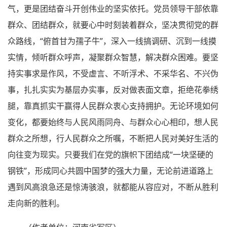
气，更是团结奋斗开创伟业的坚实依托。党员领导干部依靠
群众、团结群众，就要心中时刻装着群众，坚决贯彻党的群
众路线，“俯首甘为孺子牛”，深入一线搞调研、沉到一线摸
实情，倾听群众呼声，凝聚群众智慧，解决群众困难。要坚
持实事求是作风，不受虚言、不听浮术、不采华名、不兴伪
事，扎扎实实为基层办实事，反对做表面文章，拒绝花拳绣
腿，靠真抓实干赢得人民群众衷心支持拥护。无论环境如何
变化，都要始终与人民风雨同舟、与群众心心相印，想人民
群众之所想，行人民群众之所嘱，不断把人民对美好生活的
向往变为现实。只要我们在党的旗帜下团结成“一块坚硬的
钢铁”，形成同心共圆中国梦的强大力量，无论前进道路上
遇到风高浪急还是惊涛骇浪，就都能从容应对，不断从胜利
走向新的胜利。