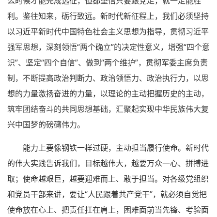
么时候才能完成远征，但都坚信只要跟党走，就一定能胜
利。鉴往知来，砺行致远。新时代新征程上，我们必须坚持
以习近平新时代中国特色社会主义思想为指导，贯彻习近平
强军思想，深刻领悟“两个确立”的决定性意义，增强“四个意
识”、坚定“四个自信”、做到“两个维护”，贯彻军委主席负责
制，不断提高政治判断力、政治领悟力、政治执行力，以思
想的力量激扬奋进的力量，以理论的主动把握历史的主动，
筑牢团结奋斗的共同思想基础，汇聚起实现中华民族伟大复
兴中国梦的磅礴伟力。
能力上要像钢铁一样过硬，主动担当履行使命。新时代
的伟大实践告诉我们，目标越伟大，越要万众一心、拼搏进
取；使命越艰巨，越要迎难而上、敢于担当。对各级党组织
和党员干部来讲，要让“人民跟着共产党干”，就必须自觉把
使命放在心上、把责任扛在肩上，困难面前当先锋、考验面