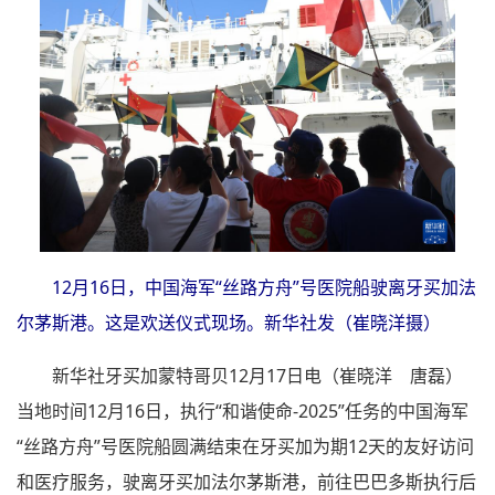
12月16日，中国海军“丝路方舟”号医院船驶离牙买加法
尔茅斯港。这是欢送仪式现场。新华社发（崔晓洋摄）
新华社牙买加蒙特哥贝12月17日电（崔晓洋 唐磊）
当地时间12月16日，执行“和谐使命-2025”任务的中国海军
“丝路方舟”号医院船圆满结束在牙买加为期12天的友好访问
和医疗服务，驶离牙买加法尔茅斯港，前往巴巴多斯执行后