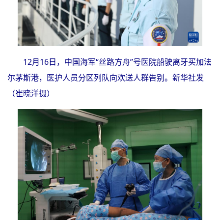
12月16日，中国海军“丝路方舟”号医院船驶离牙买加法
尔茅斯港，医护人员分区列队向欢送人群告别。新华社发
（崔晓洋摄）