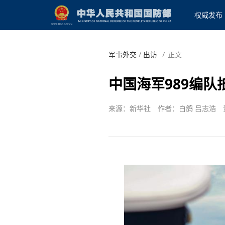
权威发布
军事外交
/
出访
/
正文
中国海军989编
来源：新华社
作者：白鸽 吕志浩