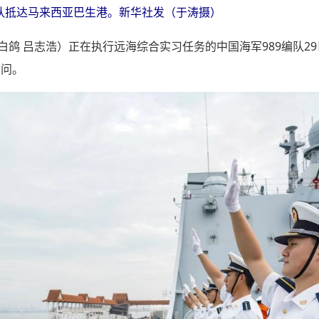
9编队抵达马来西亚巴生港。新华社发（于涛摄）
（白鸽 吕志浩）正在执行远海综合实习任务的中国海军989编队2
访问。