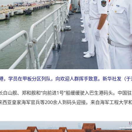
生港，学员在甲板分区列队，向欢迎人群挥手致意。新华社发（于
长白山舰、郑和舰和“向前进1号”船缓缓驶入巴生港码头。中国
来西亚皇家海军官兵等200余人到码头迎接。来自海军工程大学