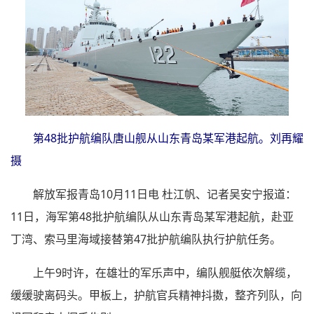
第48批护航编队唐山舰从山东青岛某军港起航。刘再耀
摄
解放军报青岛10月11日电 杜江帆、记者吴安宁报道：
11日，海军第48批护航编队从山东青岛某军港起航，赴亚
丁湾、索马里海域接替第47批护航编队执行护航任务。
上午9时许，在雄壮的军乐声中，编队舰艇依次解缆，
缓缓驶离码头。甲板上，护航官兵精神抖擞，整齐列队，向