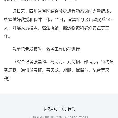
连日来，四川省军区结合救灾进程动态调配力量编成，
统筹做好救援和保障工作。11日，宜宾军分区出动民兵145
人，开展人员搜救、巡逻执勤、搬运物资和群众安置等工
作。
截至记者发稿时，救援工作仍在进行。
（综合记者张磊峰、杨明月、武诗韬、邵博康，特约记
者连轶，通讯员袁钰、韦天龙、郑鹏、倪琛童、嬴雷等来
稿）
版权声明
关于我们
互联网新闻信息服务许可证10120170013