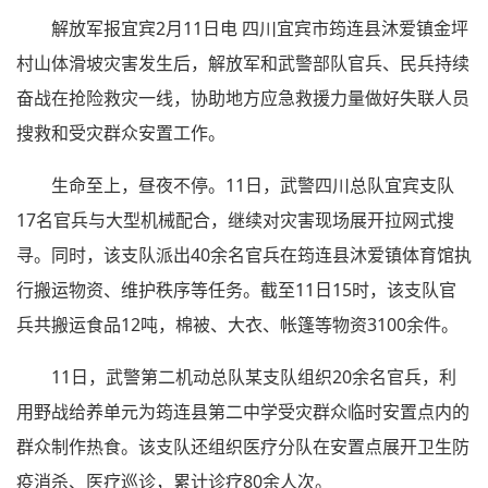
解放军报宜宾2月11日电 四川宜宾市筠连县沐爱镇金坪
村山体滑坡灾害发生后，解放军和武警部队官兵、民兵持续
奋战在抢险救灾一线，协助地方应急救援力量做好失联人员
搜救和受灾群众安置工作。
生命至上，昼夜不停。11日，武警四川总队宜宾支队
17名官兵与大型机械配合，继续对灾害现场展开拉网式搜
寻。同时，该支队派出40余名官兵在筠连县沐爱镇体育馆执
行搬运物资、维护秩序等任务。截至11日15时，该支队官
兵共搬运食品12吨，棉被、大衣、帐篷等物资3100余件。
11日，武警第二机动总队某支队组织20余名官兵，利
用野战给养单元为筠连县第二中学受灾群众临时安置点内的
群众制作热食。该支队还组织医疗分队在安置点展开卫生防
疫消杀、医疗巡诊，累计诊疗80余人次。