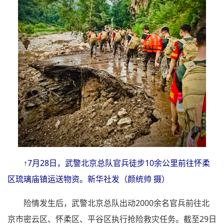
↑7月28日，武警北京总队官兵徒步10余公里前往怀柔
区琉璃庙镇运送物资。新华社发（颜统帅 摄）
险情发生后，武警北京总队出动2000余名官兵前往北
京市密云区、怀柔区、平谷区执行抢险救灾任务。截至29日