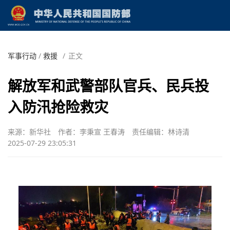
军事行动
/
救援
/
正文
解放军和武警部队官兵、民兵投
入防汛抢险救灾
来源：新华社
作者：李秉宣 王春涛
责任编辑：林诗清
2025-07-29 23:05:31