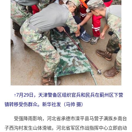
↑7月29日，天津警备区组织官兵和民兵在蓟州区下营
镇转移受伤群众。新华社发（马帅 摄）
受强降雨影响，河北省承德市滦平县马营子满族乡南台
子西沟村发生山体滑坡。河北省军区作战指挥中心立即启动