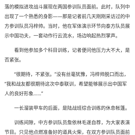
落的模拟进攻战斗展现在两国参训队员面前。此时，队列中
出现了一个熟悉的身影——那是记者前几天刚刚采访过的中
方参训队员冯梓帅。当时，他在军体演示环节向泰方队员展
示中国功夫，一套动作行云流水，场边响起热烈掌声。
看到他参加多个科目训练，记者便问他压力大不大，是
否紧张。
“很期待，不紧张。”没有丝毫犹豫，冯梓帅脱口而出，
“我和战友都很期待这次中泰联训，希望能够展示出中国军
人的良好形象……”
一长溜装甲车的后面，是陆战班综合训练的休息帐篷。
训练间隙，中方参训队员詹依林毛遂自荐，为大家表演
节目。只见他点燃准备好的道具火柴，在双方参训队员面前