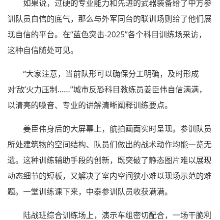
如果说，过硬的专业能力和先进的武器装备给了中方参
训队员自信的底气，那么与外军同台的联训场则给了他们展
现自信的平台。在“蓝色突击-2025”各个科目训练场采访，
这种自信随处可见。
“大家注意，当前队形可以确保分工明确，及时形成
对‘敌’火力压制……”城市反恐科目教练员姜臣伟自信满满，
以清亮的嗓音、专业的讲解清晰阐释训练要点。
姜臣伟身后的大屏幕上，航拍画面实时呈现。参训队员
所处建筑物的空间结构、队员们做出的战术动作均能一览无
遗。这种训练辅助手段的创新，既突破了静态图片难以展现
动态细节的短板，又解决了室内空间狭小难以现场示范的难
题。一堂训练课下来，中泰参训队员收获满满。
陆战班综合训练场上，演示车组密切配合，一场干脆利