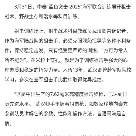
3月31日，中泰“蓝色突击-2025”海军联合训练展开狙击
战术、野战生存和潜水等科目训练。
射击训练场上，狙击战术科目教练员武汉卿告诉记者，
作为海军陆战队的狙击手，必须克服舰船摇晃等多种不利条
件，保持稳定击发。只有经受更严苛的训练，“方可为常人
所不能为”。在米粒上穿孔，就是为了训练狙击手强大的心
理素质和稳定的指尖力量。入伍13年，武汉卿曾赴军队院校
学习，多次在全军狙击手比武中取得优异成绩。
“这是中国生产的7.62毫米高精度狙击步枪，已达到国
际先进水平。”武汉卿手里握着狙击枪，如数家珍地向泰方
参训队员讲解它的参数、性能和操作方法，言语间满是自
信。