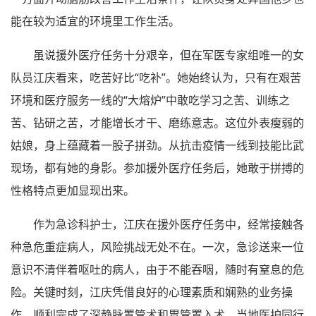
能在较为适宜的环境里工作生活。
虽说援外医疗任务十分艰辛，但在军医专家组唯一的女
队员江庆看来，吃苦好比“吃补”。她始终认为，只有在艰苦
环境和医疗服务一线的“大熔炉”中敢吃学习之苦、训练之
苦、钻研之苦，才能增长才干、磨练意志。这位外表瘦弱的
姑娘，身上蕴藏着一股子拼劲。从抗击疫情一线到技能比武
现场，都有她的身影。参加援外医疗任务后，她敢于拼搏的
性格特点更加显现出来。
作为急诊科护士，江庆在援外医疗任务中，经常接触各
种急危重症病人，风险挑战无处不在。一次，急诊送来一位
意识不清伴着呕吐的病人，由于不能吞咽，随时有窒息的危
险。关键时刻，江庆凭借良好的心理素质和娴熟的业务操
作，顺利完成了深静脉置管术和胃管置入术，当地医护同行