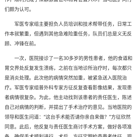
们颇为认可。
军医专家组主要担负人员培训和技术帮带任务，日常工
作本就繁重，但遇到其他急难险重任务，队员们总是义无反
顾、冲锋在前。
一次，医院接诊了一名30多岁的男性患者，他的食道和
胃交界处反复发生溃疡，之前在当地诊所治疗时，每次都只
是消炎处理。此次他的病情突然加重，被紧急送入医院治
疗。军医专家组普外科专家方征反复查看影像结果，发现患
者病情很复杂。为此，他主动找到该患者的责任医生，陈述
自己对病情的判断，并提出了手术治疗的意见。当地医院的
领导和医生问道：“这台手术能否请你亲自来做？”方征欣然
同意。此后，他反复与责任医生商讨手术方案，做好各项准
备，确保手术顺利进行。术后，方征定期检查患者体征，观