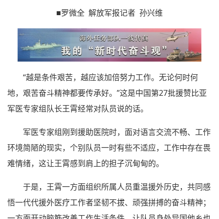
■罗微全 解放军报记者 孙兴维
“越是条件艰苦，越应该加倍努力工作。无论何时何
地，艰苦奋斗精神都要传承好。”这是中国第27批援赞比亚
军医专家组队长王霄经常对队员说的话。
军医专家组刚到援助医院时，面对语言交流不畅、工作
环境简陋的现实，个别队员一时有些不适应，工作中存在畏
难情绪，这让王霄感到肩上的担子沉甸甸的。
于是，王霄一方面组织所属人员重温援外历史，共同感
悟一代代援外医疗工作者坚韧不拔、顽强拼搏的奋斗精神；
一方面开动脑筋改善工作生活条件，让队员身处异国他乡也