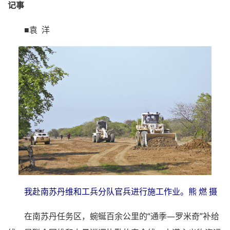
记事
■袁 洋
我赴南苏丹维和工兵分队官兵进行施工作业。熊 燃 摄
在南苏丹任务区，蜿蜒百余公里的“通季—罗米奇”补给