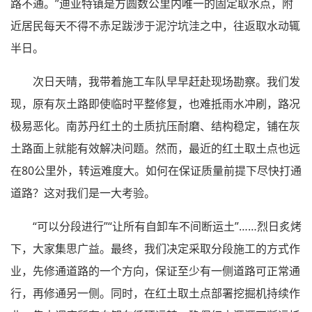
路不通。”迪亚特镇是方圆数公里内唯一的固定取水点，附
近居民每天不得不赤足跋涉于泥泞坑洼之中，往返取水动辄
半日。
次日天晴，我带着施工车队早早赶赴现场勘察。我们发
现，原有灰土路即使临时平整修复，也难抵雨水冲刷，路况
极易恶化。南苏丹红土的土质抗压耐磨、结构稳定，铺在灰
土路面上就能有效解决问题。然而，最近的红土取土点也远
在80公里外，转运难度大。如何在保证质量前提下尽快打通
道路？这对我们是一大考验。
“可以分段进行”“让所有自卸车不间断运土”……烈日炙烤
下，大家集思广益。最终，我们决定采取分段施工的方式作
业，先修通道路的一个方向，保证至少有一侧道路可正常通
行，再修通另一侧。同时，在红土取土点部署挖掘机持续作