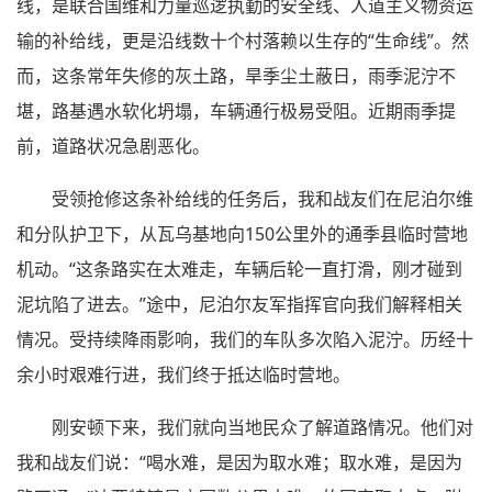
线，是联合国维和力量巡逻执勤的安全线、人道主义物资运
输的补给线，更是沿线数十个村落赖以生存的“生命线”。然
而，这条常年失修的灰土路，旱季尘土蔽日，雨季泥泞不
堪，路基遇水软化坍塌，车辆通行极易受阻。近期雨季提
前，道路状况急剧恶化。
受领抢修这条补给线的任务后，我和战友们在尼泊尔维
和分队护卫下，从瓦乌基地向150公里外的通季县临时营地
机动。“这条路实在太难走，车辆后轮一直打滑，刚才碰到
泥坑陷了进去。”途中，尼泊尔友军指挥官向我们解释相关
情况。受持续降雨影响，我们的车队多次陷入泥泞。历经十
余小时艰难行进，我们终于抵达临时营地。
刚安顿下来，我们就向当地民众了解道路情况。他们对
我和战友们说：“喝水难，是因为取水难；取水难，是因为