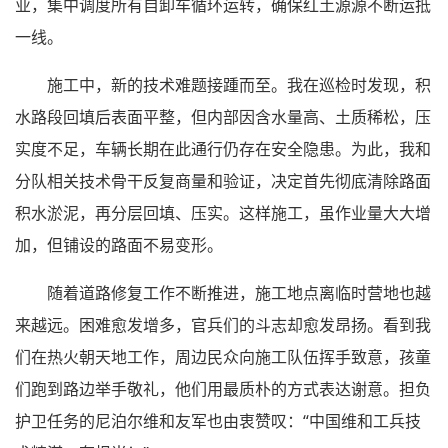
业，集中调度所有自卸车循环运转，确保红土源源不断运抵
一线。
施工中，新的技术难题接踵而至。我在巡检时发现，积
水路段回填后表面平整，但内部因含水量高、土质稀松，压
实度不足，车辆长期在此通行仍存在安全隐患。为此，我和
分队相关技术骨干反复商量和验证，决定首先彻底清除路面
积水淤泥，再分层回填、压实。这样施工，虽作业量大大增
加，但铺设的路面不易变形。
随着道路修复工作不断推进，施工地点离临时营地也越
来越远。困难愈发增多，官兵们的斗志却愈发昂扬。看到我
们在热火朝天地工作，周边民众向施工队伍挥手致意，孩童
们跑到路边举手敬礼，他们用最质朴的方式表达谢意。担负
护卫任务的尼泊尔维和友军也由衷赞叹：“中国维和工兵技