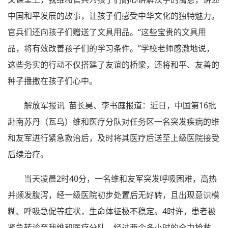
中国和平发展的故事，让孩子们感受中华文化的独特魅力。
官兵们还向孩子们赠送了文具用品。“这些宝贵的文具用
品，将有效改善孩子们的学习条件。”学校老师感激地说，
这些务实的行动不仅搭建了友谊的桥梁，还将和平、友善的
种子播撒在孩子们心中。
解放军报讯 苗长昊、李书庭报道：近日，中国第16批
赴南苏丹（瓦乌）维和医疗分队对任务区一名突发疾病的维
和友军进行紧急救治后，及时将其医疗后送至上级医院接受
后续治疗。
当天凌晨2时40分，一名维和友军突发呼吸困难，高热
并频发腹泻，经一级医院初步处置后无好转，且出现意识模
糊、呼吸急促等症状，生命体征极不稳定。4时许，患者被
紧急转诊至我维和医疗分队。经过两个多小时的全力抢救，