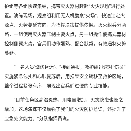
护组等各组快速集结，携带灭火器材赶赴“火灾现场”进行处
置。演练现场，观察组利用无人机勘察“火场”，快速锁定火
源点、火势蔓延方向，为指挥决策提供依据。灭火组兵分两
路，一组使用灭火器压制主要火点，另一组操作便携式器材
控制侧翼火势，官兵们动作娴熟、配合默契，有效遏制火势
蔓延。
“一名人员‘烧伤昏迷’。”接到通报，救护组迅速对“伤员”
实施紧急包扎和心肺复苏后，用担架安全转移至救护区域，
整个过程紧张有序，展现出官兵们过硬的专业技能。
“目前任务区高温炎热，用电量增加，火灾隐患也随之
增加。这场演练不仅增强了我们的火灾防护意识，还提升了
应急处突能力。”分队指挥员说。