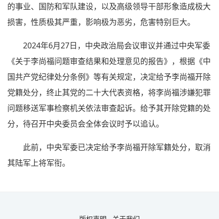
的事业、国防和军队建设，以及高级领导干部形象造成极大
损害，性质极其严重，影响极为恶劣，危害特别巨大。
2024年6月27日，中央政治局会议审议并通过中央军委
《关于李尚福问题审查结果和处理意见的报告》，根据《中
国共产党纪律处分条例》等有关规定，决定给予李尚福开除
党籍处分，终止其党的二十大代表资格，将李尚福涉嫌犯罪
问题移送军事检察机关依法审查起诉。给予其开除党籍的处
分，待召开中央委员会全体会议时予以追认。
此前，中央军委已决定给予李尚福开除军籍处分，取消
其陆军上将军衔。
版权声明
关于我们