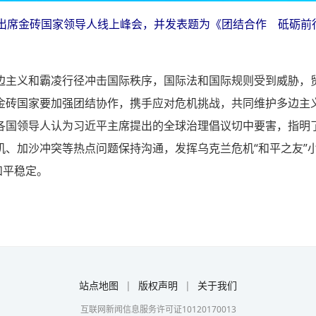
平出席金砖国家领导人线上峰会，并发表题为《团结合作 砥砺前
边主义和霸凌行径冲击国际秩序，国际法和国际规则受到威胁，
金砖国家要加强团结协作，携手应对危机挑战，共同维护多边主
各国领导人认为习近平主席提出的全球治理倡议切中要害，指明
机、加沙冲突等热点问题保持沟通，发挥乌克兰危机“和平之友”
和平稳定。
站点地图
|
版权声明
|
关于我们
互联网新闻信息服务许可证10120170013