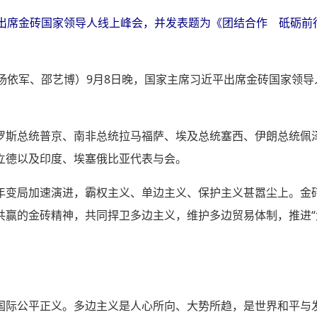
平出席金砖国家领导人线上峰会，并发表题为《团结合作 砥砺前
者杨依军、邵艺博）9月8日晚，国家主席习近平出席金砖国家领
。
罗斯总统普京、南非总统拉马福萨、埃及总统塞西、伊朗总统佩
立德以及印度、埃塞俄比亚代表与会。
年变局加速演进，霸权主义、单边主义、保护主义甚嚣尘上。金
共赢的金砖精神，共同捍卫多边主义，维护多边贸易体制，推进“
国际公平正义。多边主义是人心所向、大势所趋，是世界和平与