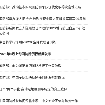
国防部：推动基本实现国防和军队现代化取得决定性进展
国防部举办盛大招待会 热烈庆祝中国人民解放军建军99周年
国防部新闻发言人陈曦就日本政府2026版《防卫白皮书》答
记者问
中白将举行“神鹰-2026”空降兵联合训练
2026年8月上旬国防部例行新闻发布
国防部：向为国铸盾的国防科技工作者致敬
国防部：中国军队坚决反制任何闹海挑衅图谋
日本“再军事化”妄动是地区和平稳定的真正威胁
中国国防部长访问深化中泰、中文安全互信与防务合作