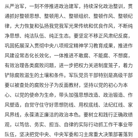
从严治军，一刻不停推进政治建军，持续深化政治整训，贯
通抓好整顿思想、整顿用人、整顿组织、整顿作风、整顿纪
律，大力恢复和弘扬我党我军光荣传统和优良作风，不断纯
净思想、纯洁队伍、纯正生态。要坚定不移正风肃纪反腐，
巩固拓展深入贯彻中央八项规定精神学习教育成果，推进作
风建设常态化长效化，一体推进不敢腐、不能腐、不想腐，
有效治理各类腐败问题，进一步把权力关进制度笼子，着力
铲除腐败滋生的土壤和条件。军队党员干部特别是高级干部
要以被查处的腐败分子为反面教材，坚持以党的初心为本
心、以党的使命为生命，带头加强思想改造、政治锻造、作
风塑造，自觉守住守好思想防线、用权底线、法纪红线、家
风界线，永葆清正廉洁的政治本色。要树立和践行正确政绩
观，以笃信、务实、担当、自律的实际行动抓工作干事业带
队伍，坚决把党中央、中央军委和习主席重大决策部署落到