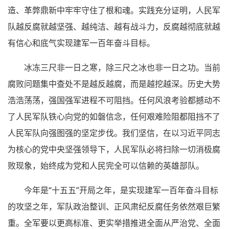
造、革弊鼎新中牢牢守住了根和魂。实践充分证明，人民军
队越反腐就越坚强、越纯洁、越有战斗力，反腐越彻底就越
有信心和底气实现建军一百年奋斗目标。
冰冻三尺非一日之寒，除三尺之冰也非一日之功。当前
腐败问题集中查处不是越反越腐，而是越挖越深。历史大势
浩浩荡荡，强国强军进程不可阻挡。任何风浪考验都撼动不
了人民军队铁心向党的如磐信念，任何艰难险阻都阻挡不了
人民军队向强图强的坚定步伐。我们坚信，在以习近平同志
为核心的党中央坚强领导下，人民军队必将扫除一切消极腐
败现象，始终成为党和人民完全可以信赖的英雄部队。
今年是“十五五”开局之年，是实现建军一百年奋斗目标
的攻坚之年，军队政治整训、正风肃纪反腐任务依然艰巨繁
重。全军要以更高标准、更实举措推进全面从严治党、全面