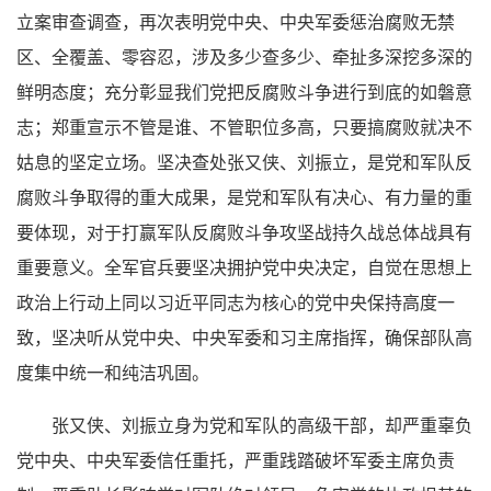
立案审查调查，再次表明党中央、中央军委惩治腐败无禁
区、全覆盖、零容忍，涉及多少查多少、牵扯多深挖多深的
鲜明态度；充分彰显我们党把反腐败斗争进行到底的如磐意
志；郑重宣示不管是谁、不管职位多高，只要搞腐败就决不
姑息的坚定立场。坚决查处张又侠、刘振立，是党和军队反
腐败斗争取得的重大成果，是党和军队有决心、有力量的重
要体现，对于打赢军队反腐败斗争攻坚战持久战总体战具有
重要意义。全军官兵要坚决拥护党中央决定，自觉在思想上
政治上行动上同以习近平同志为核心的党中央保持高度一
致，坚决听从党中央、中央军委和习主席指挥，确保部队高
度集中统一和纯洁巩固。
张又侠、刘振立身为党和军队的高级干部，却严重辜负
党中央、中央军委信任重托，严重践踏破坏军委主席负责