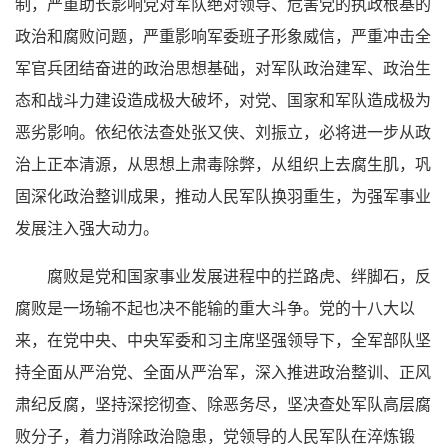
制，严重助长影响党对军队绝对领导、危害党的执政根基的
政治和腐败问题，严重影响军委班子形象威信，严重冲击全
军官兵团结奋进的政治思想基础，对军队政治建军、政治生
态和战斗力建设造成极大破坏，对党、国家和军队造成极为
恶劣影响。依纪依法查处张又侠、刘振立，必将进一步从政
治上正本清源，从思想上肃毒除弊，从组织上去腐生肌，巩
固深化政治整训成果，推动人民军队换羽重生，为强军事业
发展注入强大动力。
腐败是党和国家事业发展进程中的拦路虎、绊脚石，反
腐败是一场输不起也决不能输的重大斗争。党的十八大以
来，在党中央、中央军委和习主席坚强领导下，全军部队坚
持全面从严治党、全面从严治军，深入推进政治整训、正风
肃纪反腐，坚持深挖彻查、除恶务尽，坚决查处军队高层腐
败分子，着力消除政治隐患，党领导的人民军队在淬炼锻