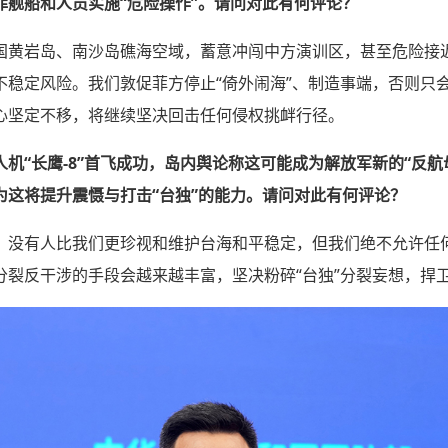
菲舰船和人员实施“危险操作”。请问对此有何评论？
国黄岩岛、南沙岛礁海空域，蓄意冲闯中方演训区，甚至危险接
不稳定风险。我们敦促菲方停止“倚外闹海”、制造事端，否则只
心坚定不移，将继续坚决回击任何侵权挑衅行径。
机“长鹰-8”首飞成功，岛内舆论称这可能成为解放军新的“反航
为这将提升震慑与打击“台独”的能力。请问对此有何评论？
。没有人比我们更珍视和维护台海和平稳定，但我们绝不允许任
分裂反干涉的手段会越来越丰富，坚决粉碎“台独”分裂妄想，捍