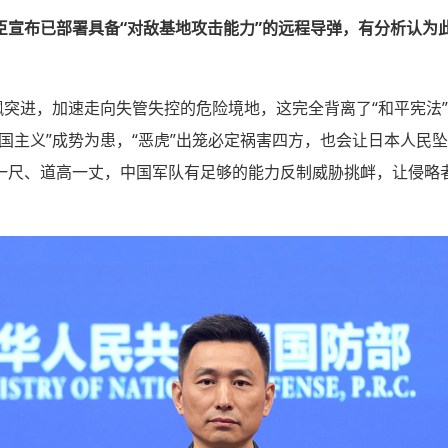
臣宣布已部署具备“对敌基地攻击能力”的远程导弹，有分析认为
飙突进，加速走向失管失控的危险境地，这完全背离了“和平宪法”
国主义”成势为患，“恶虎”出笼必定祸害四方，也会让日本人民
一尺、道高一丈，中国军队有足够的能力反制威胁挑衅，让侵略