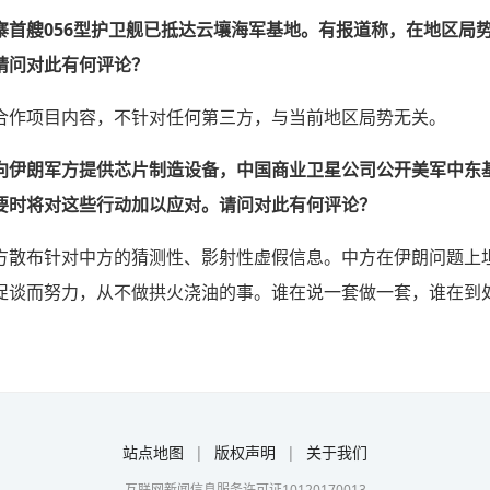
寨首艘056型护卫舰已抵达云壤海军基地。有报道称，在地区局
请问对此有何评论？
合作项目内容，不针对任何第三方，与当前地区局势无关。
向伊朗军方提供芯片制造设备，中国商业卫星公司公开美军中东
要时将对这些行动加以应对。请问对此有何评论？
方散布针对中方的猜测性、影射性虚假信息。中方在伊朗问题上
促谈而努力，从不做拱火浇油的事。谁在说一套做一套，谁在到
站点地图
|
版权声明
|
关于我们
互联网新闻信息服务许可证10120170013