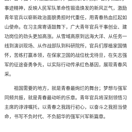
事迹精神，反映人民军队革命性锻造焕发的新风正气，激励
青年官兵以崭新政治面貌勇担时代重任，用青春热血扛起如
山使命。在习主席寄语鼓舞下，广大青年官兵干事创业、建
功岗位的劲头更加高涨。从雪域高原到远海大洋、从任务一
线到演训现场、从作战部队到科研院所，官兵们厚植家国情
怀，苦练打赢本领，在保家卫国的战位枕戈待旦，在矢志强
军的征途奋勇争先，以实际行动传承红色基因，展现青春风
采。
祖国需要的地方，就是青春最绚烂的舞台；梦想与强军
同频共振，就是青春最动听的乐章。青年官兵将深刻领悟习
主席的谆谆嘱托，以青春之我践行初心，以奋斗之我担当使
命，书写不负时代、不负韶华的强军兴军新篇章。