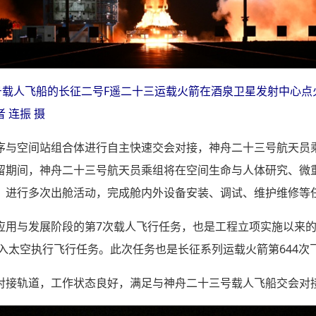
三号载人飞船的长征二号F遥二十三运载火箭在酒泉卫星发射中心
 连振 摄
序与空间站组合体进行自主快速交会对接，神舟二十三号航天员
留期间，神舟二十三号航天员乘组将在空间生命与人体研究、微
，进行多次出舱活动，完成舱内外设备安装、调试、维护维修等
应用与发展阶段的第7次载人飞行任务，也是工程立项实施以来的
进入太空执行飞行任务。此次任务也是长征系列运载火箭第644次
对接轨道，工作状态良好，满足与神舟二十三号载人飞船交会对