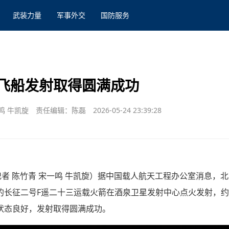
武装力量
军事外交
国防服务
飞船发射取得圆满成功
鸣 牛凯旋
责任编辑：陈磊
2026-05-24 23:39:28
者 陈竹青 宋一鸣 牛凯旋）据中国载人航天工程办公室消息，北京时
的长征二号F遥二十三运载火箭在酒泉卫星发射中心点火发射，约
状态良好，发射取得圆满成功。