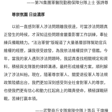
——第76集團軍醫院勤務保障分隊上士 張詩尊
尊崇氛圍 日益濃厚
以前一直感到軍人涉法問題離我很遠，可當涉法問題真
正發生的時候，才深知這些問題會嚴重影響工作訓練，牽扯
練兵備戰精力。“法治軍營”版報道了大量基層部隊幫助官兵
維權的經歷，讓我很受啟發，為我依法維權提供了借鑑。今
年，當我的家人遇到涉法問題時，我認真查找相關規定和資
料，積極與支隊簽約律師溝通，最終形成維權方案，順利解
決了涉法糾紛。現在，隨著尊崇軍人、關愛退役軍人等法規
政策陸續出台，我們更加深刻感受到全社會對軍人的尊崇，
也使我們更有信心和動力扛起肩上的職責使命，積極謀戰研
戰，苦練打贏本領。
——武警商丘支隊寧陵中隊上等兵 王煒棟