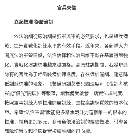
官兵來信
立起標准 從嚴治訓
依法治訓從嚴治訓是強軍興軍的必然要求，也是練兵備
戰、提升實戰化訓練水平的有效手段。近年來，各部隊大力
開展法治軍營建設，法治信仰和法治思維不斷在基層得到強
化，實戰化演訓標准越來越嚴格。高原駐訓期間，我發現連
隊有的官兵為了趕新裝備訓練進度，存在偏訓漏訓、隨意降
低訓練標准的現象。《裝備研訓莫要只圖速度》《夜訓考核
豈能“借光”開展》等報道，讓我備受啟發：落實法規制度、
按照軍事訓練大綱標准開展訓練，是提高訓練質效的根本保
證。希望“法治軍營”版能更多聚焦戰斗力這個唯一的根本的
標准，視角更加多元，多報道依法治訓的經驗做法，引導各
部隊切實立起從嚴從實按綱施訓的風向標。