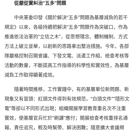
從嚴從實糾治“五多”問題
中央軍委印發《關於解決“五多”問題為基層減負的若干
規定》以來，各級持續把解決“五多”問題作為突破口，作為
推進依法治軍的“立信之木”，從思想理念、體制機制、方式
方法上破立並舉，以創新的思路拿出整治措施。今年，各部
隊嚴格控制召開會議、下發文電、派遣工作組、檢查考核等
活動的數量，不斷提高工作指導的科學性和實效性，為基層
減負工作取得顯著成效。
隨著時間推移，工作實踐中，有的基層單位新問題、新
現象又有冒頭：紅頭文件得到有效規范，“白頭文件”“隱形文
電”等卻以不同形式出現；組織開展學習教育重名次不注重
實效，使基層官兵忙於“刷課”應付；開展檢查考核重排名通
報、責任追究，輕及時幫帶、解決困難；隨意擴大會議規