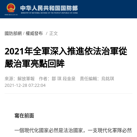
國防部網
/
權威發布
/
正文
2021年全軍深入推進依法治軍從
嚴治軍亮點回眸
來源：解放軍報
作者：鄒 琪 段金泉
責任編輯：烏銘琪
2021-12-28 07:22:04
寫在前面
一個現代化國家必然是法治國家，一支現代化軍隊必然