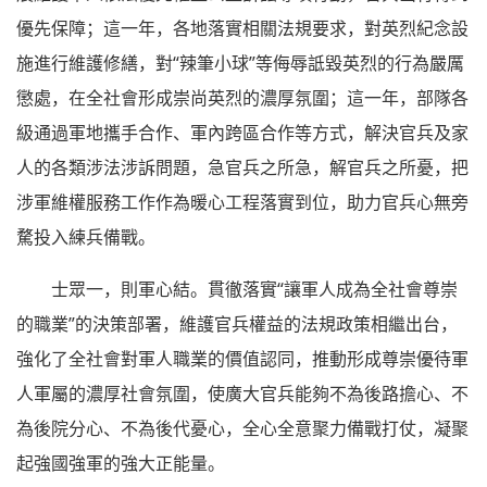
優先保障；這一年，各地落實相關法規要求，對英烈紀念設
施進行維護修繕，對“辣筆小球”等侮辱詆毀英烈的行為嚴厲
懲處，在全社會形成崇尚英烈的濃厚氛圍；這一年，部隊各
級通過軍地攜手合作、軍內跨區合作等方式，解決官兵及家
人的各類涉法涉訴問題，急官兵之所急，解官兵之所憂，把
涉軍維權服務工作作為暖心工程落實到位，助力官兵心無旁
騖投入練兵備戰。
士眾一，則軍心結。貫徹落實“讓軍人成為全社會尊崇
的職業”的決策部署，維護官兵權益的法規政策相繼出台，
強化了全社會對軍人職業的價值認同，推動形成尊崇優待軍
人軍屬的濃厚社會氛圍，使廣大官兵能夠不為後路擔心、不
為後院分心、不為後代憂心，全心全意聚力備戰打仗，凝聚
起強國強軍的強大正能量。