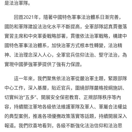
是法治軍隊。
回首2021年，隨著中國特色軍事法治體系日漸完善，
國防和軍隊建設法治化水平不斷提高，全軍部隊認真貫徹落
實習主席和中央軍委戰略部署，貫徹依法治軍戰略，構建中
國特色軍事法治體系，加快治軍方式根本性轉變，法治精
神、法治理念深入人心，全軍官兵信仰法治、堅守法治，為
實現中國夢強軍夢提供了強有力保證。
這一年來，我們聚焦依法治軍從嚴治軍主題，緊跟部隊
中心工作，深入基層，貼近官兵，圍繞部隊嚴格按綱施訓、
切實糾治“五多”、開展安全保密教育、正規部隊秩序等內
容，持續關注軍地各級依法維護軍隊及軍人、軍屬合法權益
的典型案例，推進各項優撫政策落實等話題，持續開展深入
報道。我們欣喜地看到，各級不斷強化法治信仰和法治思