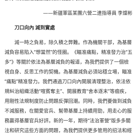
——新疆軍區某團六營二連指導員 李燦彬
刀口向內 減到實處
減一時之負易，除久積之弊難。作為機關干部，為基層
減負容易陷入“想當然”的怪圈。《瞄准痛點，精准發力治“五
多”》等關於依法為基層減負的報道，為我們提供了一個檢
視自身、反思工作的契機。為基層減負必須站穩立場，瞄准
“痛點”精准發力。我們通過刀口向內開展清理整治，依法依
規糾治組織活動“喧賓奪主”、開展教育“舍本逐末”等痼疾，
用剛性法規制度防止問題反彈回潮。同時，我們要做到減負
不減服務，在關愛官兵、幫帶基層上持續用勁，用走心的服
務贏得基層官兵好評。新的一年，期待“法治軍營”版多多關
注和研究這些方面的問題，為我們提供更多管用的招法和經