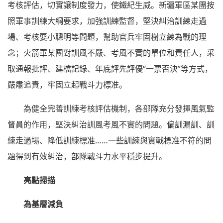
考核評估，切實讓制度發力，使鐵紀生威。新疆軍區某團按
照軍事訓練大綱要求，加強訓練監督，堅決糾治訓練走過
場、考核耍小聰明等問題，幫助官兵牢固樹立練為戰的理
念；火箭軍某團對訓風不嚴、考風不實的單位和責任人，采
取通報批評、建檔記錄、年底評先評優“一票否決”等方式，
嚴肅追責，牢固立起戰斗力標准。
為健全完善訓練考核評估機制，各部隊充分發揮風氣監
督員的作用，堅決糾治訓風考風不實的問題。偏訓漏訓、訓
練走過場、降低訓練標准……一些訓練與實戰標准不符的問
題得到有效糾治，部隊戰斗力水平穩步提升。
亮點掃描
為基層減負