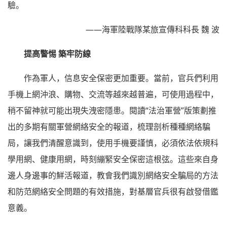
驗。
——海軍陸戰隊某旅宣傳科科長 魏 波
提高警惕 築牢防線
作為軍人，信息安全保密更加重要。當前，官兵們利用
手機上網沖浪、購物、交流等越來越普遍，可使用過程中，
稍不留神就可能出現失洩密隱患。閱讀“法治軍營”版策劃推
出的多期有關軍營網絡安全的報道，梳理剖析種種網絡騙
局，讓我們清醒意識到，使用手機要謹慎，必須依法依規科
學用網、健康用網，時刻繃緊安全保密這根弦。這些來自身
邊人身邊事的鮮活報道，教會我們識別網絡安全騙局的方法
和防范網絡安全問題的有效措施，對基層官兵很有啟發借鑑
意義。