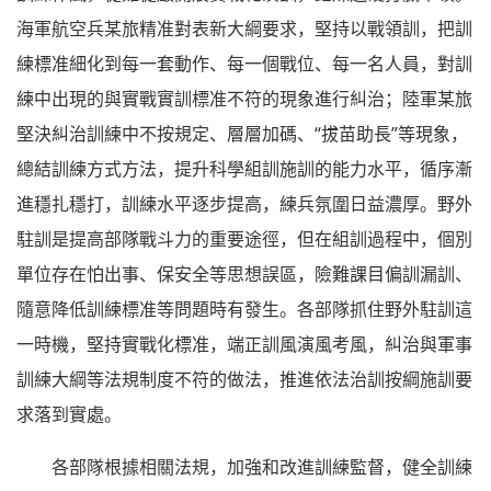
海軍航空兵某旅精准對表新大綱要求，堅持以戰領訓，把訓
練標准細化到每一套動作、每一個戰位、每一名人員，對訓
練中出現的與實戰實訓標准不符的現象進行糾治；陸軍某旅
堅決糾治訓練中不按規定、層層加碼、“拔苗助長”等現象，
總結訓練方式方法，提升科學組訓施訓的能力水平，循序漸
進穩扎穩打，訓練水平逐步提高，練兵氛圍日益濃厚。野外
駐訓是提高部隊戰斗力的重要途徑，但在組訓過程中，個別
單位存在怕出事、保安全等思想誤區，險難課目偏訓漏訓、
隨意降低訓練標准等問題時有發生。各部隊抓住野外駐訓這
一時機，堅持實戰化標准，端正訓風演風考風，糾治與軍事
訓練大綱等法規制度不符的做法，推進依法治訓按綱施訓要
求落到實處。
各部隊根據相關法規，加強和改進訓練監督，健全訓練