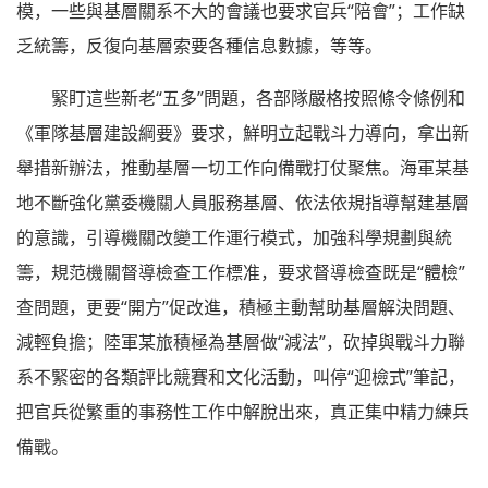
模，一些與基層關系不大的會議也要求官兵“陪會”；工作缺
乏統籌，反復向基層索要各種信息數據，等等。
緊盯這些新老“五多”問題，各部隊嚴格按照條令條例和
《軍隊基層建設綱要》要求，鮮明立起戰斗力導向，拿出新
舉措新辦法，推動基層一切工作向備戰打仗聚焦。海軍某基
地不斷強化黨委機關人員服務基層、依法依規指導幫建基層
的意識，引導機關改變工作運行模式，加強科學規劃與統
籌，規范機關督導檢查工作標准，要求督導檢查既是“體檢”
查問題，更要“開方”促改進，積極主動幫助基層解決問題、
減輕負擔；陸軍某旅積極為基層做“減法”，砍掉與戰斗力聯
系不緊密的各類評比競賽和文化活動，叫停“迎檢式”筆記，
把官兵從繁重的事務性工作中解脫出來，真正集中精力練兵
備戰。