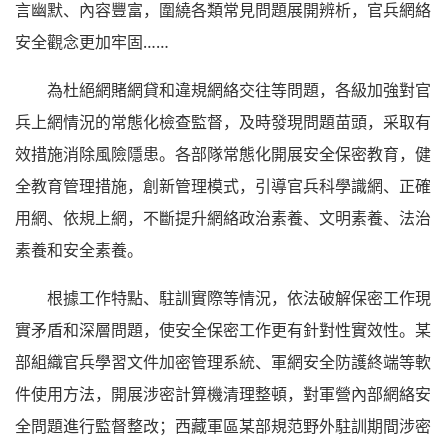
言幽默、內容豐富，圍繞各類常見問題展開辨析，官兵網絡
安全觀念更加牢固……
為杜絕網賭網貸和違規網絡交往等問題，各級加強對官
兵上網情況的常態化檢查監督，及時發現問題苗頭，采取有
效措施消除風險隱患。各部隊常態化開展安全保密教育，健
全教育管理措施，創新管理模式，引導官兵科學識網、正確
用網、依規上網，不斷提升網絡政治素養、文明素養、法治
素養和安全素養。
根據工作特點、駐訓實際等情況，依法破解保密工作現
實矛盾和深層問題，使安全保密工作更有針對性實效性。某
部組織官兵學習文件加密管理系統、軍網安全防護終端等軟
件使用方法，開展涉密計算機清理整頓，對軍營內部網絡安
全問題進行監督整改；西藏軍區某部規范野外駐訓期間涉密