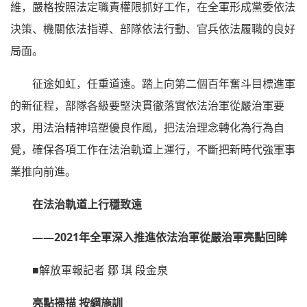
維，嚴格按照法定職責權限抓好工作，在全軍形成黨委依法
決策、機關依法指導、部隊依法行動、官兵依法履職的良好
局面。
征途如虹，任重道遠。踏上向第二個百年奮斗目標進軍
的新征程，部隊各級要堅決貫徹落實依法治軍從嚴治軍要
求，用法治精神培塑優良作風，把法治理念轉化為行為自
覺，確保各項工作在法治軌道上運行，不斷把新時代強軍事
業推向前進。
在法治軌道上行穩致遠
——2021年全軍深入推進依法治軍從嚴治軍亮點回眸
■解放軍報記者 鄒 琪 段金泉
亮點掃描 按綱施訓