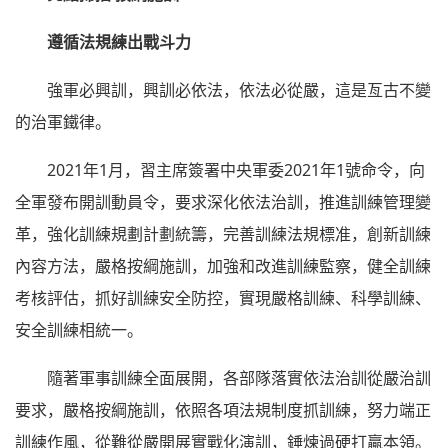
遵循法規練出戰斗力
強軍必興訓，興訓必依法，依法必從嚴，這是亙古不變
的治軍鐵律。
2021年1月，習主席簽署中央軍委2021年1號命令，向
全軍發布開訓動員令，要求深化依法治訓，推進訓練管理變
革，強化訓練規劃計劃統籌，完善訓練法規標准，創新訓練
內容方法，嚴格按綱施訓，加強和改進訓練監察，健全訓練
考核評估，抓好訓練安全防控，實現嚴格訓練、科學訓練、
安全訓練相統一。
隨著軍事訓練全面展開，各部隊落實依法治訓從嚴治訓
要求，嚴格按綱施訓，依照各項法規制度抓訓練，努力端正
訓練作風，從難從嚴開展實戰化演訓，錘煉過硬打贏本領。