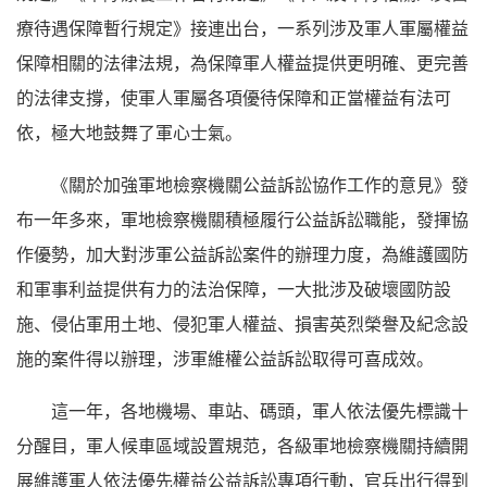
療待遇保障暫行規定》接連出台，一系列涉及軍人軍屬權益
保障相關的法律法規，為保障軍人權益提供更明確、更完善
的法律支撐，使軍人軍屬各項優待保障和正當權益有法可
依，極大地鼓舞了軍心士氣。
《關於加強軍地檢察機關公益訴訟協作工作的意見》發
布一年多來，軍地檢察機關積極履行公益訴訟職能，發揮協
作優勢，加大對涉軍公益訴訟案件的辦理力度，為維護國防
和軍事利益提供有力的法治保障，一大批涉及破壞國防設
施、侵佔軍用土地、侵犯軍人權益、損害英烈榮譽及紀念設
施的案件得以辦理，涉軍維權公益訴訟取得可喜成效。
這一年，各地機場、車站、碼頭，軍人依法優先標識十
分醒目，軍人候車區域設置規范，各級軍地檢察機關持續開
展維護軍人依法優先權益公益訴訟專項行動，官兵出行得到