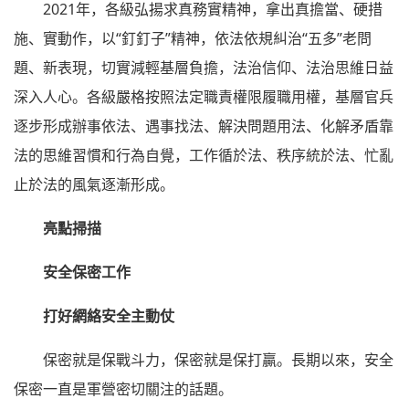
2021年，各級弘揚求真務實精神，拿出真擔當、硬措
施、實動作，以“釘釘子”精神，依法依規糾治“五多”老問
題、新表現，切實減輕基層負擔，法治信仰、法治思維日益
深入人心。各級嚴格按照法定職責權限履職用權，基層官兵
逐步形成辦事依法、遇事找法、解決問題用法、化解矛盾靠
法的思維習慣和行為自覺，工作循於法、秩序統於法、忙亂
止於法的風氣逐漸形成。
亮點掃描
安全保密工作
打好網絡安全主動仗
保密就是保戰斗力，保密就是保打贏。長期以來，安全
保密一直是軍營密切關注的話題。