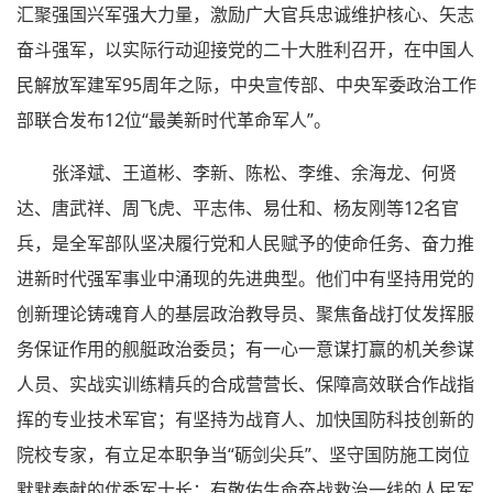
汇聚强国兴军强大力量，激励广大官兵忠诚维护核心、矢志
奋斗强军，以实际行动迎接党的二十大胜利召开，在中国人
民解放军建军95周年之际，中央宣传部、中央军委政治工作
部联合发布12位“最美新时代革命军人”。
张泽斌、王道彬、李新、陈松、李维、余海龙、何贤
达、唐武祥、周飞虎、平志伟、易仕和、杨友刚等12名官
兵，是全军部队坚决履行党和人民赋予的使命任务、奋力推
进新时代强军事业中涌现的先进典型。他们中有坚持用党的
创新理论铸魂育人的基层政治教导员、聚焦备战打仗发挥服
务保证作用的舰艇政治委员；有一心一意谋打赢的机关参谋
人员、实战实训练精兵的合成营营长、保障高效联合作战指
挥的专业技术军官；有坚持为战育人、加快国防科技创新的
院校专家，有立足本职争当“砺剑尖兵”、坚守国防施工岗位
默默奉献的优秀军士长；有敬佑生命奋战救治一线的人民军