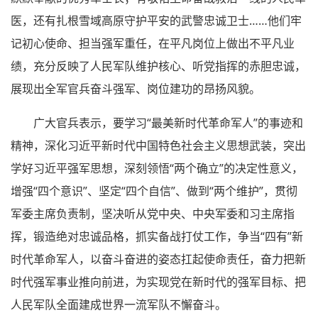
医，还有扎根雪域高原守护平安的武警忠诚卫士……他们牢
记初心使命、担当强军重任，在平凡岗位上做出不平凡业
绩，充分反映了人民军队维护核心、听党指挥的赤胆忠诚，
展现出全军官兵奋斗强军、岗位建功的昂扬风貌。
广大官兵表示，要学习“最美新时代革命军人”的事迹和
精神，深化习近平新时代中国特色社会主义思想武装，突出
学好习近平强军思想，深刻领悟“两个确立”的决定性意义，
增强“四个意识”、坚定“四个自信”、做到“两个维护”，贯彻
军委主席负责制，坚决听从党中央、中央军委和习主席指
挥，锻造绝对忠诚品格，抓实备战打仗工作，争当“四有”新
时代革命军人，以奋斗奋进的姿态扛起使命责任，奋力把新
时代强军事业推向前进，为实现党在新时代的强军目标、把
人民军队全面建成世界一流军队不懈奋斗。