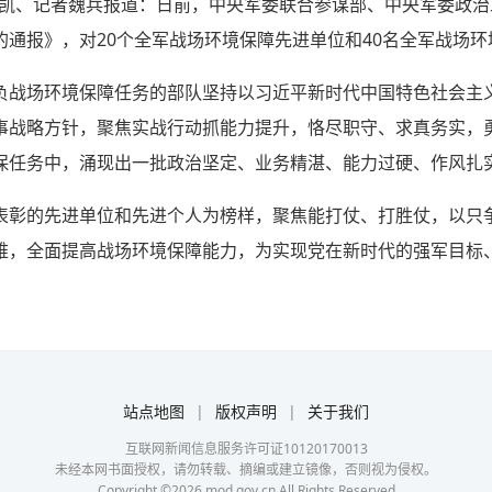
贾本凯、记者魏兵报道：日前，中央军委联合参谋部、中央军委政
的通报》，对20个全军战场环境保障先进单位和40名全军战场
负战场环境保障任务的部队坚持以习近平新时代中国特色社会主
事战略方针，聚焦实战行动抓能力提升，恪尽职守、求真务实，
保任务中，涌现出一批政治坚定、业务精湛、能力过硬、作风扎
表彰的先进单位和先进个人为榜样，聚焦能打仗、打胜仗，以只
难，全面提高战场环境保障能力，为实现党在新时代的强军目标
站点地图
|
版权声明
|
关于我们
互联网新闻信息服务许可证10120170013
未经本网书面授权，请勿转载、摘编或建立镜像，否则视为侵权。
Copyright ©
2026
mod.gov.cn All Rights Reserved