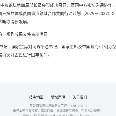
月中拉论坛第四届部长级会议成功召开，愿同中方密切沟通协作
－拉共体成员国重点领域合作共同行动计划（2025－2027）
不断取得新发展。
的一系列成果文件表示满意。
一书记、国家主席对习近平总书记、国家主席及中国政府和人民给
席再次对古巴进行国事访问。
站点地图
|
版权声明
|
关于我们
互联网新闻信息服务许可证10120170013
未经本网书面授权，请勿转载、摘编或建立镜像，否则视为侵权。
Copyright ©
2026
mod.gov.cn All Rights Reserved