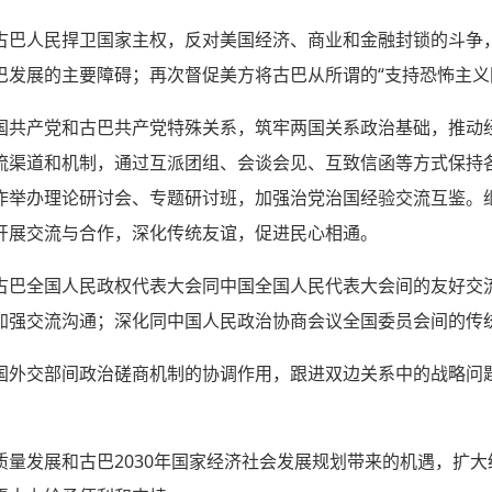
古巴人民捍卫国家主权，反对美国经济、商业和金融封锁的斗争
巴发展的主要障碍；再次督促美方将古巴从所谓的“支持恐怖主义
国共产党和古巴共产党特殊关系，筑牢两国关系政治基础，推动
流渠道和机制，通过互派团组、会谈会见、互致信函等方式保持
作举办理论研讨会、专题研讨班，加强治党治国经验交流互鉴。
开展交流与合作，深化传统友谊，促进民心相通。
古巴全国人民政权代表大会同中国全国人民代表大会间的友好交
加强交流沟通；深化同中国人民政治协商会议全国委员会间的传
国外交部间政治磋商机制的协调作用，跟进双边关系中的战略问
质量发展和古巴2030年国家经济社会发展规划带来的机遇，扩