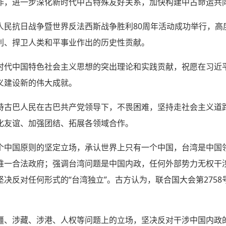
作，进一步深化新时代中古特殊友好关系，加快构建中古命运共
人民抗日战争暨世界反法西斯战争胜利80周年活动成功举行，高
利、捍卫人类和平事业作出的历史性贡献。
时代中国特色社会主义思想的突出理论和实践贡献，祝愿在习近
义建设新的伟大成就。
持古巴人民在古巴共产党领导下，不畏困难，坚持走社会主义道
化友谊、加强团结、拓展各领域合作。
个中国原则的坚定立场，承认世界上只有一个中国，台湾是中国
唯一合法政府；强调台湾问题是中国内政，任何外部势力无权干
决反对任何形式的“台湾独立”。古方认为，联合国大会第275
疆、涉藏、涉港、人权等问题上的立场，坚决反对干涉中国内政