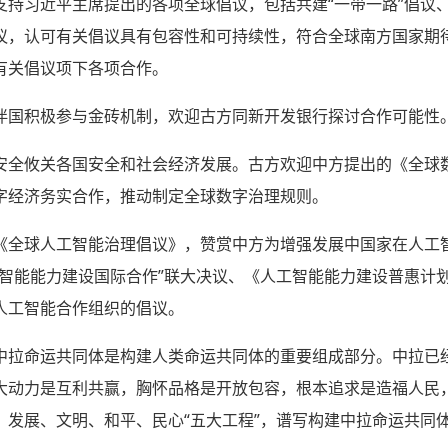
支持习近平主席提出的各项全球倡议，包括共建“一带一路”倡议
议，认可有关倡议具有包容性和可持续性，符合全球南方国家期
有关倡议项下各项合作。
伴国积极参与金砖机制，欢迎古方同新开发银行探讨合作可能性
安全攸关各国安全和社会经济发展。古方欢迎中方提出的《全球
字经济务实合作，推动制定全球数字治理规则。
《全球人工智能治理倡议》，赞赏中方为增强发展中国家在人工
工智能能力建设国际合作”联大决议、《人工智能能力建设普惠计
人工智能合作组织的倡议。
中拉命运共同体是构建人类命运共同体的重要组成部分。中拉已
大动力是互利共赢，胸怀品格是开放包容，根本追求是造福人民
、发展、文明、和平、民心“五大工程”，谱写构建中拉命运共同