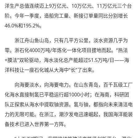
洋生产总值连续迈上9万亿元、10万亿元、11万亿元三个台
阶。今年一季度，造船完工量、新接订单量同比分别增长
46.0%和195.2%。
浙江舟山鱼山岛，只有几平方公里，淡水资源几乎为
零。浙石化4000万吨/年炼化一体化项目拔地而起。“热法
+膜法”双轮驱动，海水淡化总产能超过51.5万吨/日——海
洋科技让一座石化城从大海中“长”了出来。
向海要淡水，向海要电力。在山东青岛，百千瓦级工厂
化海水直接制氢已平稳运行超1000小时；在海南，科研团
队正探索从海水中提取铀资源。氢与铀，都指向未来清洁电
力的无限可能。在浙江，潮汐发电迅速崛起，我国海洋能装
备技术已进入世界第一方阵。