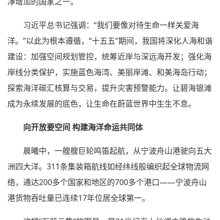
净增加的国家之一。
习近平总书记强调：“我们要像对待生命一样关爱海
洋。”以此为根本遵循，“十五五”期间，我国将深化人海和谐
建设：加强空间规划管控，统筹近岸与深远海开发；强化海
岸线分类保护，实施蓝色海湾、美丽岸滩、和美海岛行动；
探索海洋碳汇核算与交易，提升灾害预警能力。让碧海银滩
成为永续发展的底色，让生命在蔚蓝世界中生生不息。
向开放要空间 构建海洋命运共同体
晨曦中，一艘艘巨轮鸣笛起航，从宁波舟山港驶向五大
洲四大洋。311条集装箱航线如经纬线般编织起全球物流网
络，通达200多个国家和地区的700多个港口——宁波舟山
港货物吞吐量已连续17年位居全球第一。