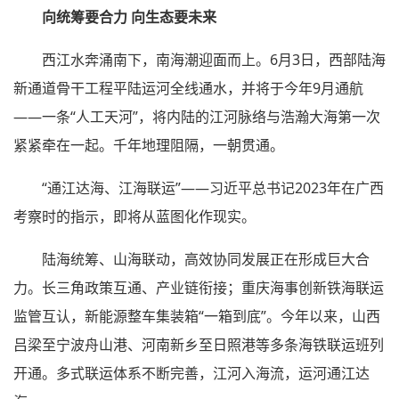
向统筹要合力 向生态要未来
西江水奔涌南下，南海潮迎面而上。6月3日，西部陆海
新通道骨干工程平陆运河全线通水，并将于今年9月通航
——一条“人工天河”，将内陆的江河脉络与浩瀚大海第一次
紧紧牵在一起。千年地理阻隔，一朝贯通。
“通江达海、江海联运”——习近平总书记2023年在广西
考察时的指示，即将从蓝图化作现实。
陆海统筹、山海联动，高效协同发展正在形成巨大合
力。长三角政策互通、产业链衔接；重庆海事创新铁海联运
监管互认，新能源整车集装箱“一箱到底”。今年以来，山西
吕梁至宁波舟山港、河南新乡至日照港等多条海铁联运班列
开通。多式联运体系不断完善，江河入海流，运河通江达