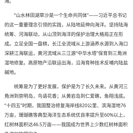
海。
“山水林田湖草沙是一个生命共同体”——习近平总书记
的这一重要理念引领的实践，从陆地延伸向海洋。坚持陆海
统筹、河海联动，从山顶到海洋的保护治理大格局正在形
成。立足全国一盘棋，长江全流域从上游涵养水源到入海口
深耕江海联运，黄河流域从三江源“中华水塔”保育到三角洲
湿地修复。高原物产沿联运出海，沿海育种技术反哺内陆盐
碱地。
统筹是为了更好发展，保护是为了长久未来。从黄河三
角洲到崇明岛，鸟语花香；从黄岩岛到仁爱礁，鱼翔浅底。
“十四五”时期，我国整治修复海岸线820公里、滨海湿地76
万亩，珊瑚礁等典型海洋生态系统优良率提升至60%以上，
红树林面积达46.5万亩——我国成为世界上少数红树林面积