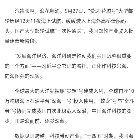
汽笛长鸣，浪花翻涌。5月27日，“爱达·花城号”大型邮
轮历经12天11夜海上试航，缓缓驶入上海外高桥造船码
头。国产大型邮轮试航“一次性通关”，我国邮轮产业驶入批
量建造新阶段。
“发展海洋经济、海洋科研是推动我们强国战略很重要
的一个方面”——习近平总书记的嘱托，正化作科技兴海、
向海图强的现实。
全球最大的大洋钻探船“梦想”号建成入列，全球首座10
万吨级海上石油平台“深海一号”投入使用，“蛟龙”号与“奋斗
者”号协同完成我国首次北极载人深潜，中国海洋科技的脚
步，正踏浪而前、逐梦深蓝。
数据见证跨越，科技带动产业。“十四五”时期，我国海