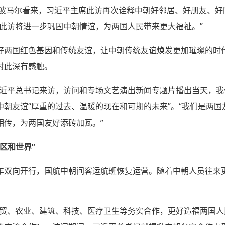
·波马尔看来，习近平主席此访再次诠释中朝好邻居、好朋友、好
“此访将进一步巩固中朝情谊，为两国人民带来更大福祉。”
好两国红色基因和传统友谊，让中朝传统友谊焕发更加璀璨的时
对此深有感触。
习近平总书记来访，访问和专场文艺演出新闻专题片播出当天，我
朝友谊“厚重的过去、温暖的现在和可期的未来”。“我们是两
相传，为两国友好添砖加瓦。”
区和世界”
车双向开行，国航中朝间客运航班恢复运营。随着中朝人员往来
经贸、农业、建筑、科技、医疗卫生等务实合作，更好造福两国人