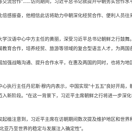
等交流合作”……访问期间，习近平总书记就提升中朝务实合作水
此倍感振奋，他相信此访将助力中朝深化经贸合作、便利人员往
大学汉语中心中方主任的黄丽，深受习近平总书记朝鲜之行鼓舞
展教育合作，培养经贸、旅游等领域的复合型语言人才，为两国各
国加强战略沟通、提升合作水平，在惠及两国的同时，也将为地
中心执行主任丹尼斯·穆内内表示，中国实现“十五五”良好开局，
迈入新阶段。“在这一背景下，习近平主席朝鲜之行将进一步深
权起植注意到，习近平主席在访朝期间数次提及维护地区和世界
北亚乃至世界的稳定与发展注入确定性”。