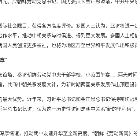
目光。应朝鲜劳动党总书记、国务委员长金正恩邀请，中共中央总
国际社会瞩目，获得各方高度评价。多国人士认为，此访将进一
合作水平，推动中朝关系与时俱进、得到更大发展。多国人士相
两国人民创造更多福祉，也将为地区乃至世界和平发展作出积极
章”
友谊塔、参访朝鲜劳动党中央干部学校、小范围午宴……两天时
谊，共商中朝关系发展大计，为新时期两国关系发展作出顶层设
的最大优势。近年来，习近平总书记和金正恩总书记保持密切战
近平总书记此访，认为这一历史性访问是朝中关系“新的里程碑”
的深厚情谊，推动朝中友谊升华至全新高度。”朝鲜《劳动新闻》