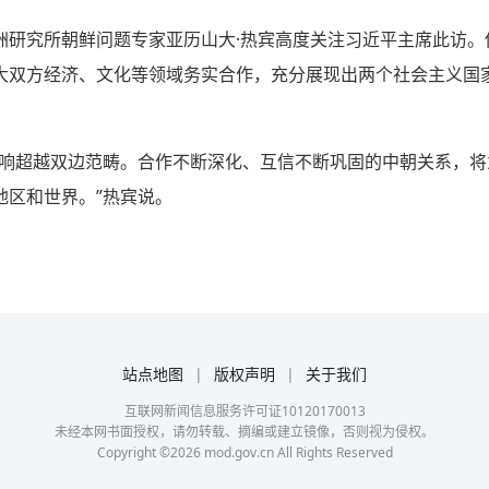
洲研究所朝鲜问题专家亚历山大·热宾高度关注习近平主席此访。
大双方经济、文化等领域务实合作，充分展现出两个社会主义国
影响超越双边范畴。合作不断深化、互信不断巩固的中朝关系，
地区和世界。”热宾说。
站点地图
|
版权声明
|
关于我们
互联网新闻信息服务许可证10120170013
未经本网书面授权，请勿转载、摘编或建立镜像，否则视为侵权。
Copyright ©
2026
mod.gov.cn All Rights Reserved