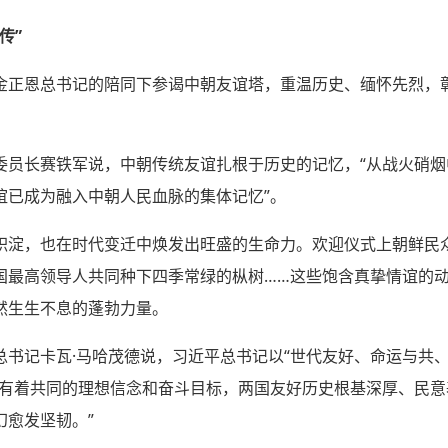
传”
金正恩总书记的陪同下参谒中朝友谊塔，重温历史、缅怀先烈，
委员长赛铁军说，中朝传统友谊扎根于历史的记忆，“从战火硝
谊已成为融入中朝人民血脉的集体记忆”。
积淀，也在时代变迁中焕发出旺盛的生命力。欢迎仪式上朝鲜民
国最高领导人共同种下四季常绿的枞树……这些饱含真挚情谊的
然生生不息的蓬勃力量。
总书记卡瓦·马哈茂德说，习近平总书记以“世代友好、命运与共、
朝有着共同的理想信念和奋斗目标，两国友好历史根基深厚、民
幻愈发坚韧。”