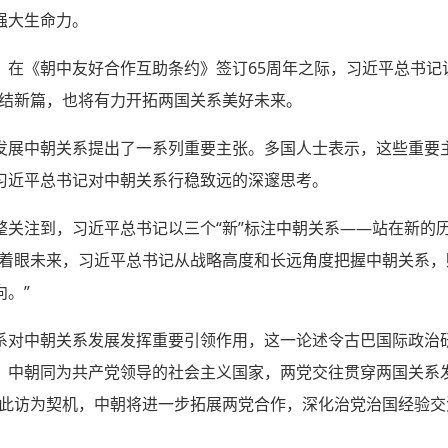
强大生命力。
，在《朝中友好合作互助条约》签订65周年之际，习近平总书记
团结新篇，也将有力开拓两国关系美好未来。
发展中朝关系提出了一系列重要主张。多国人士表示，这些重要
习近平总书记对中朝关系行稳致远的深邃思考。
整关注到，习近平总书记以三个“新”标注中朝关系——站在新的
，着眼未来，习近平总书记从战略高度和长远角度把握中朝关系
。”
系对中朝关系发展发挥重要引领作用，这一论述令古巴国际政治研
，中朝同为共产党领导的社会主义国家，两党交往贯穿两国关系
以此访为契机，中朝将进一步拓展两党合作，深化治党治国经验