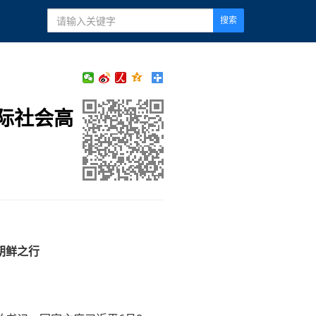
搜索
际社会高
朝鲜之行