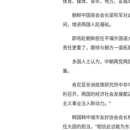
体育、媒体、青年、地方、友城
朝鲜中国商会会长梁彤军对
间，增进两国人民福祉。
即将赴朝鲜担任平壤外国语
责任更重了，期待与朝方一道拓
多国人士认为，中朝两党两
量。
肯尼亚非洲政策研究所中非
利召开，两国的经济社会发展都
主义事业注入新动力。”
韩国韩中城市友好协会会长
任大国的担当，“相信此访能为东