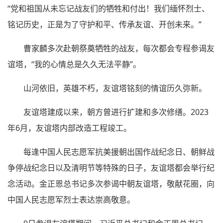
“党和祖国从未忘记战友们的牺牲和付出！我们缅怀烈士、
铭记历史，正是为了守护和平、传承友谊、开创未来。”
曹家麟多次赴朝祭奠牺牲的战友，每次都会专程参谒友
谊塔，“我的心情总是久久无法平静”。
山河依旧，英雄不朽，友谊塔铭刻的情谊历久弥新。
友谊塔建成以来，朝方曾进行扩建和多次修缮。2023
年6月，友谊塔内部改造工程竣工。
每逢中国人民志愿军抗美援朝出国作战纪念日、朝鲜战
争停战纪念日以及清明节等特殊的日子，友谊塔都会举行纪
念活动。金正恩总书记多次参谒中朝友谊塔，敬献花圈，向
中国人民志愿军烈士表达崇高敬意。