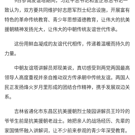
9日参谒友谊塔期间，习近平总书记和金正恩总书记一
致认为，双方要共同维护好志愿军烈士纪念设施，开展富有
特色的革命传统教育、青少年思想道德教育，让伟大的抗美
援朝精神发扬光大，让伟大的中朝传统友谊世代传承。
这份用鲜血凝成的友谊代代相传，传递着温暖而持久的
力量。
中朝友谊塔讲解员郑现美说，真切感受到两党两国最高
领导人高度重视并亲自推动双方传承朝中传统友谊。两国人
民正发扬烽火岁月里形成的团结合作精神，携手发展双边关
系。
吉林省通化市东昌区抗美援朝烈士陵园讲解员王玲玲的
爷爷生前是抗美援朝老战士。她把亲人的战场经历、先辈的
家国情怀融入讲解词，让不少前来参观的青少年深受教育。