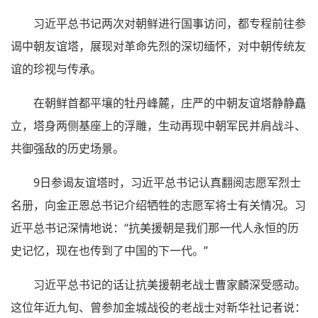
习近平总书记两次对朝鲜进行国事访问，都专程前往参
谒中朝友谊塔，展现对革命先烈的深切缅怀，对中朝传统友
谊的珍视与传承。
在朝鲜首都平壤的牡丹峰麓，庄严的中朝友谊塔静静矗
立，塔身两侧基座上的浮雕，生动再现中朝军民并肩战斗、
共御强敌的历史场景。
9日参谒友谊塔时，习近平总书记认真翻阅志愿军烈士
名册，向金正恩总书记介绍牺牲的志愿军将士有关情况。习
近平总书记深情地说：“抗美援朝是我们那一代人永恒的历
史记忆，现在也传到了中国的下一代。”
习近平总书记的话让抗美援朝老战士曹家麟深受感动。
这位年近九旬、曾参加金城战役的老战士对新华社记者说：