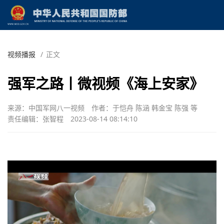
视频播报
/
正文
强军之路丨微视频《海上安家》
来源：中国军网八一视频
作者：于恺舟 陈涵 韩金宝 陈强 等
责任编辑：张智程
2023-08-14 08:14:10