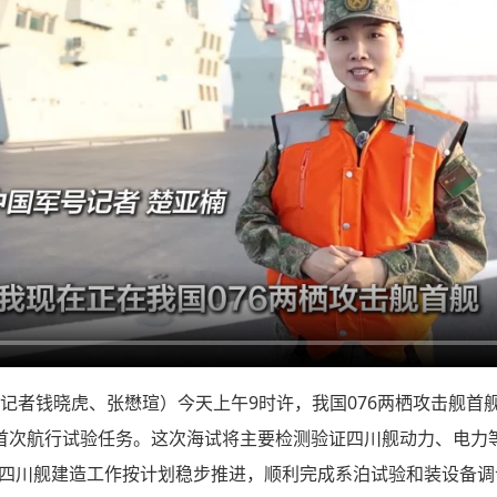
 （记者钱晓虎、张懋瑄）今天上午9时许，我国076两栖攻击舰
首次航行试验任务。这次海试将主要检测验证四川舰动力、电力
来，四川舰建造工作按计划稳步推进，顺利完成系泊试验和装设备